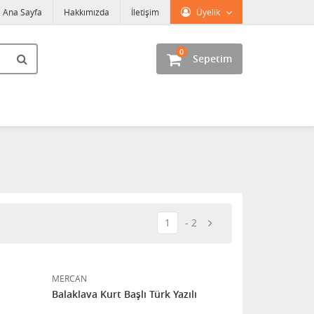
Ana Sayfa
Hakkımızda
İletişim
Üyelik
0
Sepetim
1
2
MERCAN
Balaklava Kurt Başlı Türk Yazılı