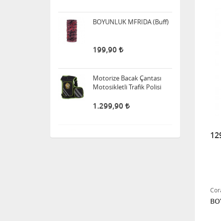
Motorize Bacak Çantası
Motosikletli Trafik Polisi
1.299,90
BOYUNLUK MAESTRO
(Buff)
199,90
12
BOYUNLUK PIRATE (Buff)
199,90
Cor
BOYUNLUK HEAR NO EVIL
BO
(Buff)