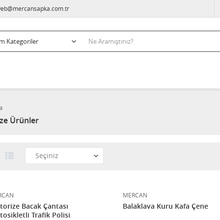
eb@mercansapka.com.tr
a
ze Ürünler
RCAN
MERCAN
orize Bacak Çantası
Balaklava Kuru Kafa Çene
osikletli Trafik Polisi