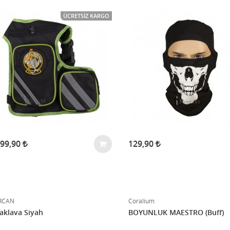
ÜCRETSIZ KARGO
299,90
129,90
RCAN
Coralium
aklava Siyah
BOYUNLUK MAESTRO (Buff)