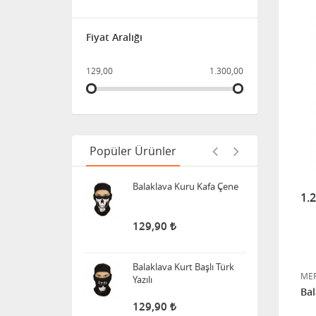
Balaklava Siyah
Fiyat Aralığı
129,00
1.300,00
129,90
Balaklava Kuru Kafa Çene
Popüler Ürünler
129,90
Balaklava Kurt Başlı Türk
1.
Yazılı
129,90
BOYUNLUK MFRIDA (Buff)
ME
Bal
199,90