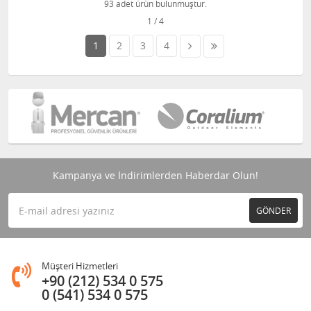
93 adet ürün bulunmuştur.
1
2
3
4
Kampanya ve İndirimlerden Haberdar Olun!
GÖNDER
Müşteri Hizmetleri
+90 (212) 534 0 575
0 (541) 534 0 575