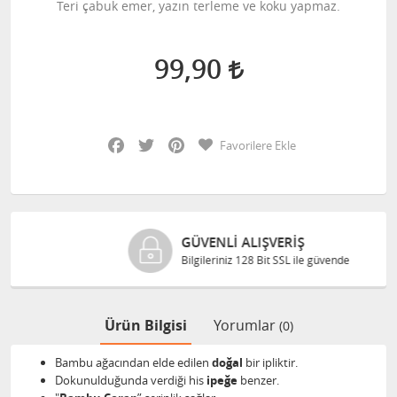
Teri çabuk emer, yazın terleme ve koku yapmaz.
99,90
Facebook
Twitter
Pinterest
Favorilere Ekle
GÜVENLI ALIŞVERIŞ
Bilgileriniz 128 Bit SSL ile güvende
Ürün Bilgisi
Yorumlar
(0)
Bambu ağacından elde edilen
doğal
bir ipliktir.
Dokunulduğunda verdiği his
ipeğe
benzer.