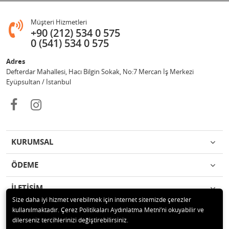
Müşteri Hizmetleri
+90 (212) 534 0 575
0 (541) 534 0 575
Adres
Defterdar Mahallesi, Hacı Bilgin Sokak, No:7 Mercan İş Merkezi
Eyüpsultan / İstanbul
KURUMSAL
ÖDEME
İLETİŞİM
Size daha iyi hizmet verebilmek için internet sitemizde çerezler
kullanılmaktadır. Çerez Politikaları Aydınlatma Metni’ni okuyabilir ve
© 2018 MERCAN PROFESYONEL GÜVENLİK ÜRÜNLERİ Tüm hakları
dilerseniz tercihlerinizi değiştirebilirsiniz.
saklıdır.