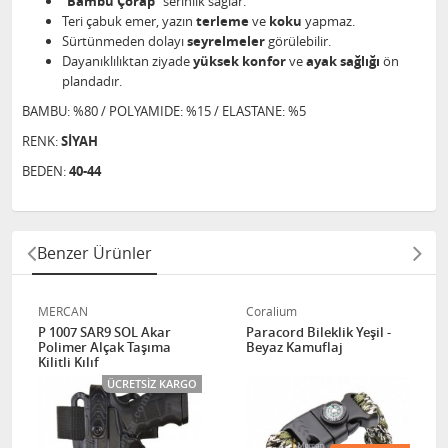
"
Bambu Çorap
” serinlik sağlar.
Teri çabuk emer, yazın
terleme
ve
koku
yapmaz.
Sürtünmeden dolayı
seyrelmeler
görülebilir.
Dayanıklılıktan ziyade
yüksek konfor
ve
ayak sağlığı
ön
plandadır.
BAMBU: %80 / POLYAMIDE: %15 / ELASTANE: %5
RENK:
SİYAH
BEDEN:
40-44
Benzer Ürünler
MERCAN
Coralium
P 1007 SAR9 SOL Akar
Paracord Bileklik Yeşil -
Polimer Alçak Taşıma
Beyaz Kamuflaj
Kilitli Kılıf
ÜCRETSIZ KARGO