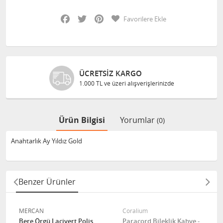
Facebook
Twitter
Pinterest
Favorilere Ekle
ÜCRETSIZ KARGO
1.000 TL ve üzeri alışverişlerinizde
Ürün Bilgisi
Yorumlar
(0)
Anahtarlık Ay Yıldız Gold
Benzer Ürünler
MERCAN
Coralium
Bere Örgü Lacivert Polis
Paracord Bileklik Kahve -