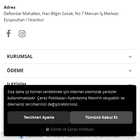
Adres
Defterdar Mahallesi, Hacı Bilgin Sokak, No:7 Mercan İş Merkezi
Eyüpsultan / İstanbul
KURUMSAL
ÖDEME
İLETİŞİM
Size daha iyi hizmet verebilmek için internet sitemizde çerezler
kullanılmaktadır. Çerez Politikaları Aydınlatma Metni’ni okuyabilir ve
© 2018 MERCAN PROFESYONEL GÜVENLİK ÜRÜNLERİ Tüm hakları
dilerseniz tercihlerinizi değiştirebilirsiniz.
saklıdır.
Tercihleri Ayarla
Tümünü Kabul Et
Gizlilik ve Çerez Politikası
®
Hipotenüs
Yeni Nesil E-Ticaret Sistemleri ile Hazırlanmıştır.