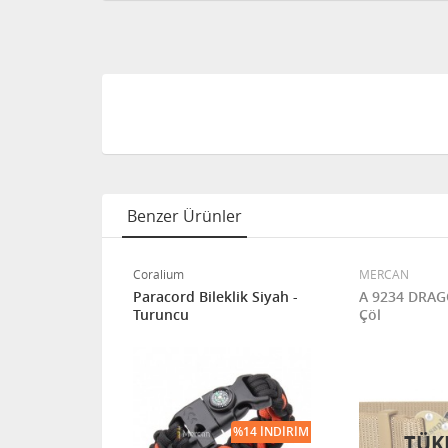
Benzer Ürünler
Coralium
MERCAN
L FENERİ
Paracord Bileklik Siyah -
A 9234 DRAG
Turuncu
Çöl
CRETSIZ KARGO
%14 İNDIRIM
TÜK