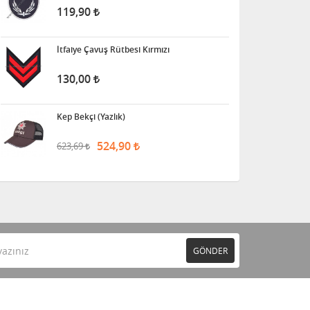
119,90
İtfaiye Çavuş Rütbesi Kırmızı
130,00
Kep Bekçi (Yazlık)
524,90
623,69
GÖNDER