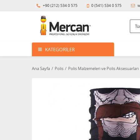
+90 (212) 534 0 575
0 (541) 534 0 575
w
KATEGORILER
Ana Sayfa
Polis
Polis Malzemeleri ve Polis Aksesuarları