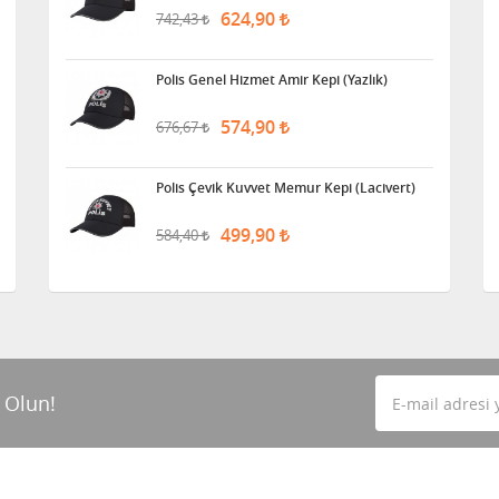
624,90
742,43
Polis Genel Hizmet Amir Kepi (Yazlık)
574,90
676,67
Polis Çevik Kuvvet Memur Kepi (Lacivert)
499,90
584,40
 Olun!