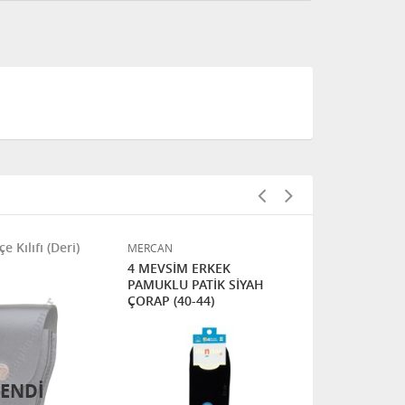
e Kılıfı (Deri)
MERCAN
MERCAN
4 MEVSİM ERKEK
EL FENERİ 
PAMUKLU PATİK SİYAH
023
ÇORAP (40-44)
ENDI
TÜ