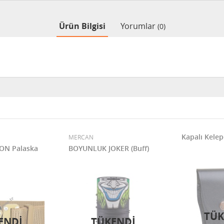
Ürün Bilgisi
Yorumlar
(0)
Kapalı Kelepç
MERCAN
ON Palaska
BOYUNLUK JOKER (Buff)
TÜK
ENDI
TÜKENDI