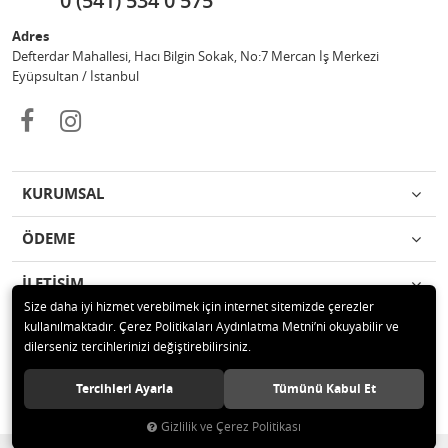
0 (541) 534 0 575
Adres
Defterdar Mahallesi, Hacı Bilgin Sokak, No:7 Mercan İş Merkezi
Eyüpsultan / İstanbul
KURUMSAL
ÖDEME
İLETİŞİM
Size daha iyi hizmet verebilmek için internet sitemizde çerezler
kullanılmaktadır. Çerez Politikaları Aydınlatma Metni’ni okuyabilir ve
© 2018 MERCAN PROFESYONEL GÜVENLİK ÜRÜNLERİ Tüm hakları
dilerseniz tercihlerinizi değiştirebilirsiniz.
saklıdır.
Tercihleri Ayarla
Tümünü Kabul Et
Gizlilik ve Çerez Politikası
®
Hipotenüs
Yeni Nesil E-Ticaret Sistemleri ile Hazırlanmıştır.