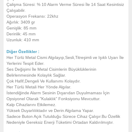
Çalişma Süresi: % 10 Alarm Verme Süresi İle 14 Saat Kesintisiz
Çalışabilir.
Operasyon Frekansı: 22khz
Ağırlık: 3409 gr
Genişlik: 85 mm
Derinlik: 45 mm
Uzunluk: 410 mm
Diğer Özellikler :
Her Türlü Metal Cismi Algılayıp,Sesli,Titreşimli ve Işıklı Uyarı İle
Yerlerini Tespit Eder.
Ses Değişimi İle Metal Cisimlerin Büyüklüklerinin
Belirlenmesinde Kolaylık Sağlar.
Çok Hafif,Dengeli Ve Kullanımı Kolaydır.
Her Türlü Metali Her Yönde Algılar.
İstendiğinde Alarm Sesinin Dışarıdan Duyulmaması İçin
Opsiyonel Olarak "Kulaklık" Fonksiyonu Mevcuttur.
Kalp Cihazlarını Etkilemez.
Yüksek Duyarlılıktadır ve Derin Algılama Yapar.
Sadece Buton Açık Tutulduğu Sürece Cihaz Çalışır.Bu Özellik
Nedeniyle Gereksiz Enerji Tüketimi Ortadan Kaldırılmıştır.