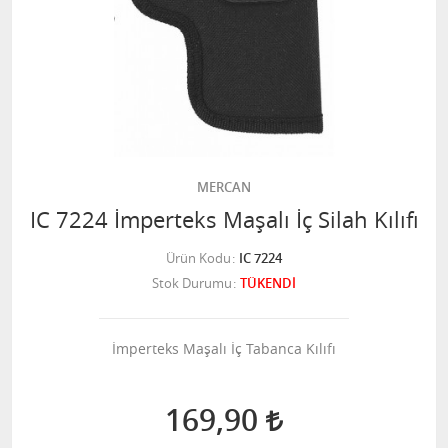
MERCAN
IC 7224 İmperteks Maşalı İç Silah Kılıfı
Ürün Kodu
IC 7224
Stok Durumu
TÜKENDİ
İmperteks Maşalı İç Tabanca Kılıfı
169,90