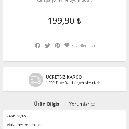
tüm şarjörler ile uyumludur.
199,90
Facebook
Twitter
Pinterest
Favorilere Ekle
ÜCRETSIZ KARGO
1.000 TL ve üzeri alışverişlerinizde
Ürün Bilgisi
Yorumlar
(0)
Renk: Siyah
Malzeme: İmperteks