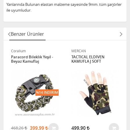
Yanlarında Bulunan elastan malzeme sayesinde 9mm. tüm şarjörler
ile uyumludur.
Benzer Ürünler
Coralium
MERCAN
Paracord Bileklik Yeşil -
TACTICAL ELDİVEN
Beyaz Kamuflaj
KAMUFLAJ SOFT
%14 İNDIRIM
399,99
499,90
468,26