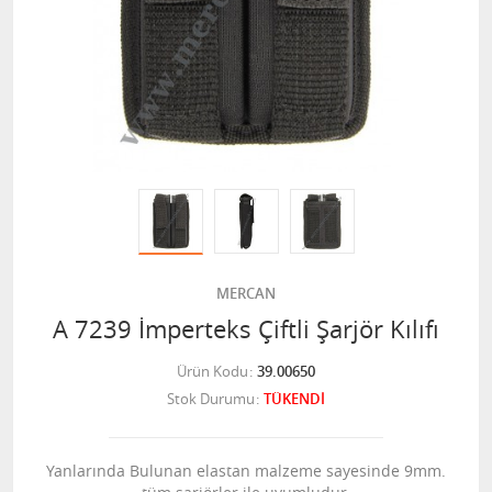
MERCAN
A 7239 İmperteks Çiftli Şarjör Kılıfı
Ürün Kodu
39.00650
Stok Durumu
TÜKENDİ
Yanlarında Bulunan elastan malzeme sayesinde 9mm.