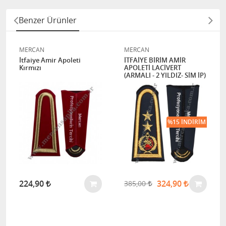
Benzer Ürünler
MERCAN
MERCAN
İtfaiye Amir Apoleti
İTFAİYE BİRİM AMİR
Kırmızı
APOLETİ LACİVERT
(ARMALI - 2 YILDIZ- SİM İP)
%15 İNDIRIM
224,90
324,90
385,00