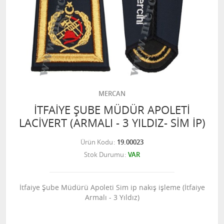
MERCAN
İTFAİYE ŞUBE MÜDÜR APOLETİ
LACİVERT (ARMALI - 3 YILDIZ- SİM İP)
Ürün Kodu
19.00023
Stok Durumu
VAR
İtfaiye Şube Müdürü Apoleti Sim ip nakış işleme (İtfaiye
Armalı - 3 Yıldız)