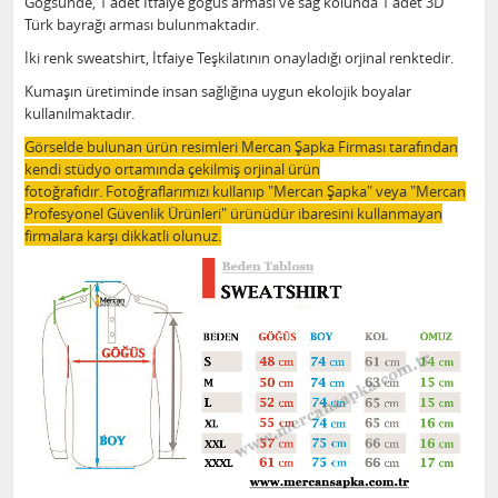
Göğsünde, 1 adet İtfaiye göğüs arması ve sağ kolunda 1 adet 3D
Türk bayrağı arması bulunmaktadır.
İki renk sweatshirt, İtfaiye Teşkilatının onayladığı orjinal renktedir.
Kumaşın üretiminde insan sağlığına uygun ekolojik boyalar
kullanılmaktadır.
Görselde bulunan ürün resimleri Mercan Şapka Firması tarafından
kendi stüdyo ortamında çekilmiş orjinal ürün
fotoğrafıdır. Fotoğraflarımızı kullanıp "Mercan Şapka" veya "Mercan
Profesyonel Güvenlik Ürünleri" ürünüdür ibaresini kullanmayan
firmalara karşı dikkatli olunuz.