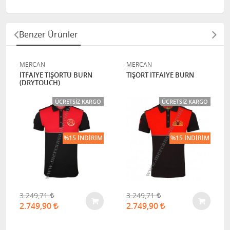
Benzer Ürünler
MERCAN
MERCAN
İTFAİYE TİŞÖRTÜ BURN
TİŞÖRT İTFAİYE BURN
(DRYTOUCH)
ÜCRETSIZ KARGO
ÜCRETSIZ KARGO
%15 İNDIRIM
%15 İNDIRIM
3.249,71
3.249,71
2.749,90
2.749,90