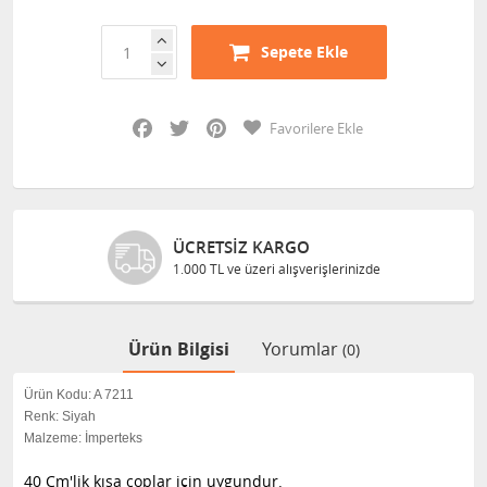
Sepete Ekle
Facebook
Twitter
Pinterest
Favorilere Ekle
ÜCRETSIZ KARGO
1.000 TL ve üzeri alışverişlerinizde
Ürün Bilgisi
Yorumlar
(0)
Ürün Kodu: A 7211
Renk: Siyah
Malzeme: İmperteks
40 Cm'lik kısa coplar için uygundur.