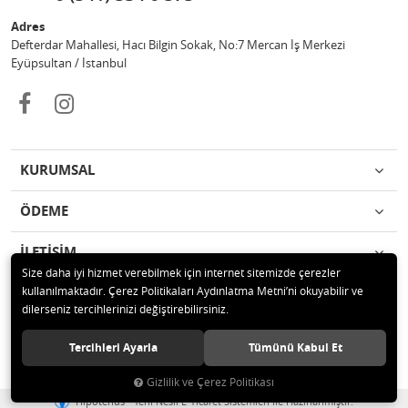
Adres
Defterdar Mahallesi, Hacı Bilgin Sokak, No:7 Mercan İş Merkezi
Eyüpsultan / İstanbul
KURUMSAL
ÖDEME
İLETİŞİM
Size daha iyi hizmet verebilmek için internet sitemizde çerezler
kullanılmaktadır. Çerez Politikaları Aydınlatma Metni’ni okuyabilir ve
© 2018 MERCAN PROFESYONEL GÜVENLİK ÜRÜNLERİ Tüm hakları
dilerseniz tercihlerinizi değiştirebilirsiniz.
saklıdır.
Tercihleri Ayarla
Tümünü Kabul Et
Gizlilik ve Çerez Politikası
®
Hipotenüs
Yeni Nesil E-Ticaret Sistemleri ile Hazırlanmıştır.