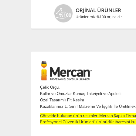
ORJINAL ÜRÜNLER
Ürünlerimiz %100 orjinaldir.
Çelik Örgü,
Kollar ve Omuzlar Kumaş Takviyeli ve Apoletli
Özel Tasarımlı Fit Kesim
Kazaklarımız 1. Sınıf Malzeme Ve İşçilik İle Üretilmekt
Görselde bulunan ürün resimleri Mercan Şapka Firması
Profesyonel Güvenlik Ürünleri" ürünüdür ibaresini kul