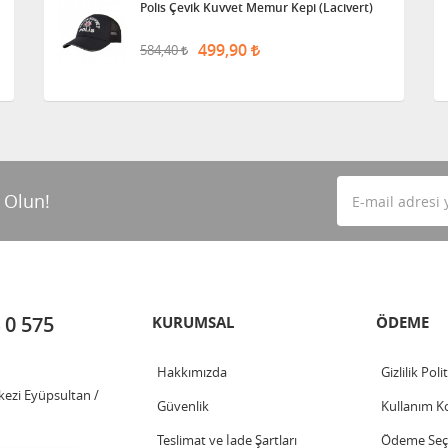
Polis Çevik Kuvvet Memur Kepi (Lacivert)
499,90
584,40
 Olun!
 0 575
KURUMSAL
ÖDEME
Hakkımızda
Gizlilik Poli
kezi Eyüpsultan /
Güvenlik
Kullanım Ko
Teslimat ve İade Şartları
Ödeme Seçe