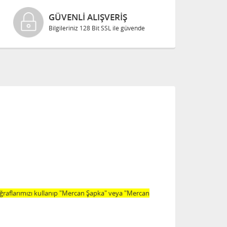
GÜVENLI ALIŞVERIŞ
Bilgileriniz 128 Bit SSL ile güvende
oğraflarımızı kullanıp "Mercan Şapka" veya "Mercan