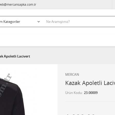
eb@mercansapka.com.tr
k Apoletli Lacivert
MERCAN
Kazak Apoletli Laci
Ürün Kodu
23.00009