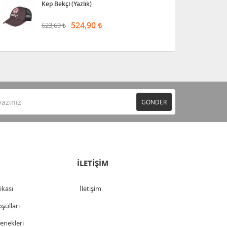
Kep Bekçi (Yazlık)
524,90
623,69
GÖNDER
İLETİŞİM
tikası
İletişim
şulları
nekleri