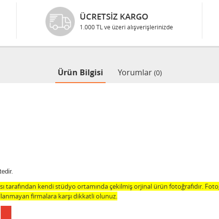
ÜCRETSIZ KARGO
1.000 TL ve üzeri alışverişlerinizde
Ürün Bilgisi
Yorumlar
(0)
edir.
 tarafından kendi stüdyo ortamında çekilmiş orjinal ürün fotoğrafıdır. Fot
lanmayan firmalara karşı dikkatli olunuz.