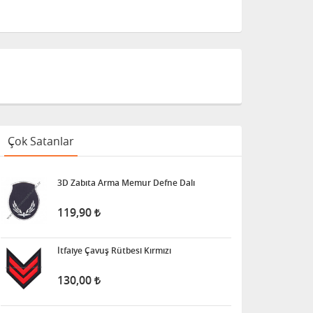
Çok Satanlar
3D Zabıta Arma Memur Defne Dalı
119,90
İtfaiye Çavuş Rütbesi Kırmızı
130,00