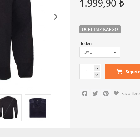
1.999,90
ÜCRETSIZ KARGO
Beden :
Sepete
Facebook
Twitter
Pinterest
Favorilere