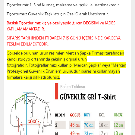
Tişörtlerimiz 1. Sınıf Kumaş, malzeme ve işçilik ile üretilmektedir.
Tişörtümüz Güvenlik Teşkilatı için Özel Olarak Üretilmiştir.
Baskılı Tişörtlerimiz kişiye özel yapıldığı için DEĞİŞİM ve İADESİ
YAPILAMAMAKTADIR.
SİPARİŞ TARİHİNDEN İTİBAREN 7 İŞ GÜNÜ İÇERİSİNDE KARGOYA
TESLİM EDİLMEKTEDİR.
Görselde bulunan ürün resimleri Mercan Şapka Firması tarafından
kendi stüdyo ortamında çekilmiş orjinal ürün
fotoğrafıdır. Fotoğraflarımızı kullanıp "Mercan Şapka" veya "Mercan
Profesyonel Güvenlik Ürünleri" ürünüdür ibaresini kullanmayan
firmalara karşı dikkatli olunuz.