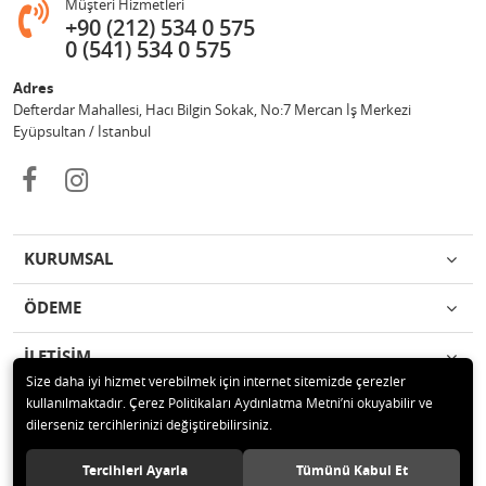
Müşteri Hizmetleri
+90 (212) 534 0 575
0 (541) 534 0 575
Adres
Defterdar Mahallesi, Hacı Bilgin Sokak, No:7 Mercan İş Merkezi
Eyüpsultan / İstanbul
KURUMSAL
ÖDEME
İLETİŞİM
Size daha iyi hizmet verebilmek için internet sitemizde çerezler
kullanılmaktadır. Çerez Politikaları Aydınlatma Metni’ni okuyabilir ve
© 2018 MERCAN PROFESYONEL GÜVENLİK ÜRÜNLERİ Tüm hakları
dilerseniz tercihlerinizi değiştirebilirsiniz.
saklıdır.
Tercihleri Ayarla
Tümünü Kabul Et