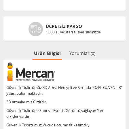
Z KARGO
GÜVENLI AL
üzeri alışverişlerinizde
Bilgileriniz 128
Ürün Bilgisi
Yorumlar
(0)
Güvenlik Tişörtümüz 3D Arma Hediyeli ve Sırtında "ÖZEL GÜVENLİK"
yazısı bulunmaktadır.
3D Armalarımız Cırtlı'dır.
Güvenlik Tişörtüne Spor ve Estetik Görüntü sağlayan Yan
dikişler vardır.
Güvenlik Tişörtümüz Vücuda oturan fit kesimdir,