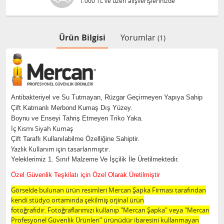
1.000 TL ve üzeri alışverişlerinizde
Ürün Bilgisi
Yorumlar
(1)
Antibakteriyel ve Su Tutmayan, Rüzgar Geçirmeyen Yapıya Sahip
Çift Katmanlı Merbond Kumaş Dış Yüzey.
Boynu ve Enseyi Tahriş Etmeyen Triko Yaka.
İç Kısmı Siyah Kumaş
Çift Taraflı Kullanılabilme Özelliğine Sahiptir.
Yazlık Kullanım için tasarlanmıştır.
Yeleklerimiz 1. Sınıf Malzeme Ve İşçilik İle Üretilmektedir.
Özel Güvenlik Teşkilatı için Özel Olarak Üretilmiştir
Görselde bulunan ürün resimleri Mercan Şapka Firması tarafından
kendi stüdyo ortamında çekilmiş orjinal ürün
fotoğrafıdır. Fotoğraflarımızı kullanıp "Mercan Şapka" veya "Mercan
Profesyonel Güvenlik Ürünleri" ürünüdür ibaresini kullanmayan