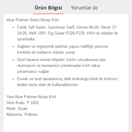
Ürün Bilgisi
Yorumlar
(0)
Akar Polimer Serisi Akrep Kılıf
Canik Tp9 Serisi, Sarsılmaz Sar9, Girsan Mc28, Glock 17-
19-26, H&K USP, Sig Sauer P226-P229, HS9 vb silahlar ile
uyumludur.
Sağlam ve ergonomik polimer yapısı hafifliği yanısıra
konforlu bir kullanım imkanı sunar.
Özel tasarım kemer klipsler; kılıfın vücudunuza tam
oturmasını ve kemerinizi çıkartmadan kılıfı takıp
çıkarmanızı sağlar.
Esnek ve özel tasarlanmış tetik korkuluğu kilidi ile kılıfınızı
birden fazla silah ile kullanabilirsiniz.
Yeni Akar Polimer Akrep Kılıf
Ürün Kodu: P 1001
Renk: Siyah
Malzeme: Polimer