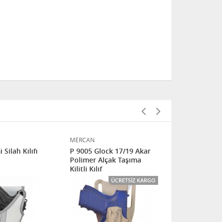
MERCAN
MERCAN
Silah Kılıfı
P 9005 Glock 17/19 Akar
R 7220 İmp
Polimer Alçak Taşıma
Silah Kılıfı
Kilitli Kılıf
ÜCRETSIZ KARGO