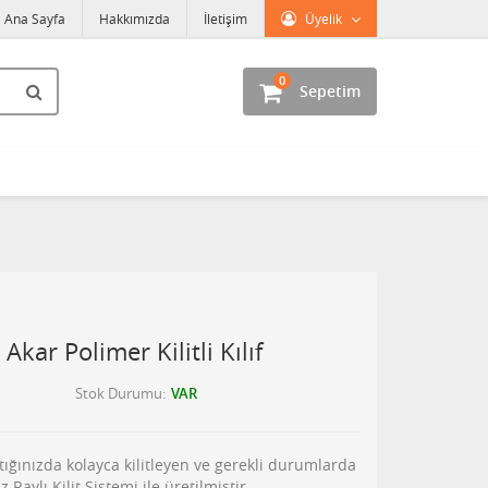
Ana Sayfa
Hakkımızda
İletişim
Üyelik
0
Sepetim
kar Polimer Kilitli Kılıf
Stok Durumu
VAR
 taktığınızda kolayca kilitleyen ve gerekli durumlarda
 Raylı Kilit Sistemi ile üretilmiştir.