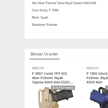
Yeni Akar Polimer Serisi Raylı Sistem Kilitli Kılıf
Ürün Kodu: P 1004
Renk: Siyah
Malzeme: Polimer
Benzer Ürünler
MERCAN
MERCAN
kar Polimer
P 9007 Canik TP9 SOL
P 1005 Glock
Akar Polimer Alçak
Polimer Alça
Taşıma Kilitli Kılıf (ÖZEL
Kilitli Kılıf
HAREKAT)
ÜCRETSIZ KARGO