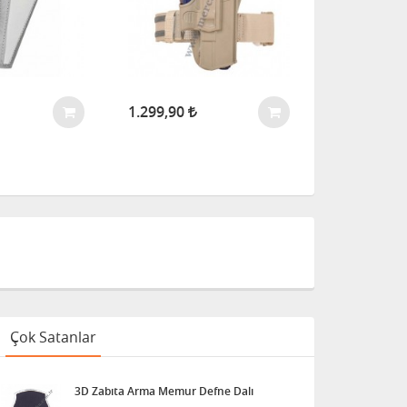
1.299,90
259,90
Çok Satanlar
3D Zabıta Arma Memur Defne Dalı