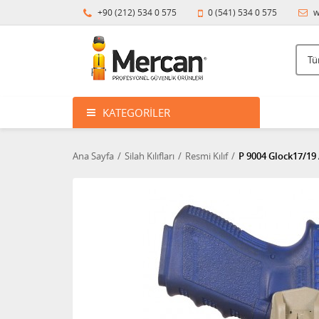
+90 (212) 534 0 575
0 (541) 534 0 575
w
KATEGORILER
Ana Sayfa
Silah Kılıfları
Resmi Kılıf
P 9004 Glock17/19 A