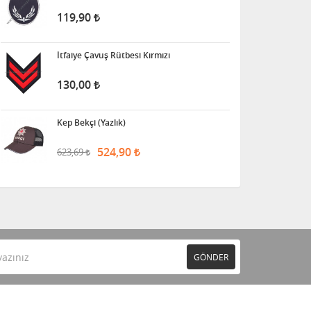
119,90
İtfaiye Çavuş Rütbesi Kırmızı
130,00
Kep Bekçi (Yazlık)
524,90
623,69
GÖNDER