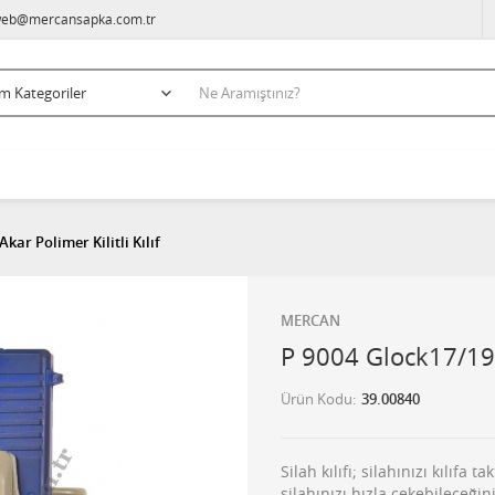
eb@mercansapka.com.tr
kar Polimer Kilitli Kılıf
MERCAN
P 9004 Glock17/19 A
Ürün Kodu
39.00840
Silah kılıfı; silahınızı kılıfa
silahınızı hızla çekebileceğiniz