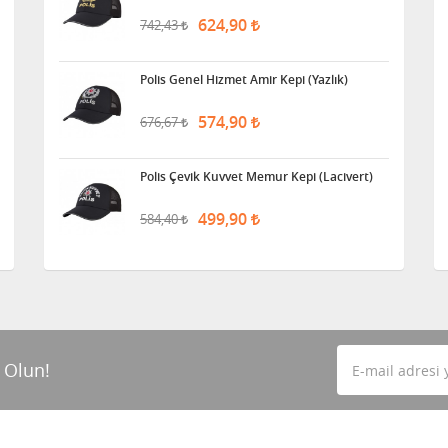
624,90
742,43
Polis Genel Hizmet Amir Kepi (Yazlık)
574,90
676,67
Polis Çevik Kuvvet Memur Kepi (Lacivert)
499,90
584,40
 Olun!