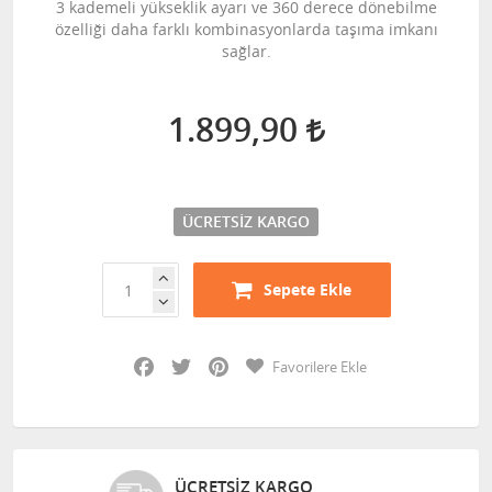
3 kademeli yükseklik ayarı ve 360 derece dönebilme
özelliği daha farklı kombinasyonlarda taşıma imkanı
sağlar.
1.899,90
ÜCRETSIZ KARGO
Sepete Ekle
Facebook
Twitter
Pinterest
Favorilere Ekle
Z KARGO
GÜVENLI AL