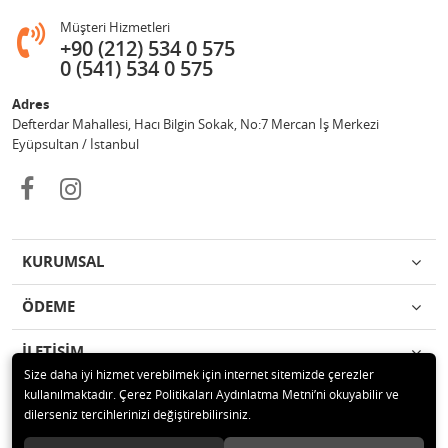
Müşteri Hizmetleri
+90 (212) 534 0 575
0 (541) 534 0 575
Adres
Defterdar Mahallesi, Hacı Bilgin Sokak, No:7 Mercan İş Merkezi
Eyüpsultan / İstanbul
KURUMSAL
ÖDEME
İLETİŞİM
Size daha iyi hizmet verebilmek için internet sitemizde çerezler
kullanılmaktadır. Çerez Politikaları Aydınlatma Metni’ni okuyabilir ve
© 2018 MERCAN PROFESYONEL GÜVENLİK ÜRÜNLERİ Tüm hakları
dilerseniz tercihlerinizi değiştirebilirsiniz.
saklıdır.