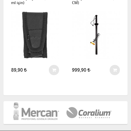
ml için)
CM)
89,90
999,90