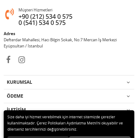
Müşteri Hizmetleri
+90 (212) 534 0 575
0 (541) 534 0 575
Adres
Defterdar Mahallesi, Hacı Bilgin Sokak, No:7 Mercan İş Merkezi
Eyüpsultan / İstanbul
KURUMSAL
ÖDEME
İLETİŞİM
Size daha iyi hizmet verebilmek için internet sitemizde çerezler
kullanılmaktadır. Çerez Politikaları Aydınlatma Metni’ni okuyabilir ve
© 2018 MERCAN PROFESYONEL GÜVENLİK ÜRÜNLERİ Tüm hakları
dilerseniz tercihlerinizi değiştirebilirsiniz.
saklıdır.