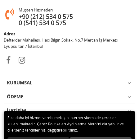
Müşteri Hizmetleri
+90 (212) 534 0 575
0 (541) 534 0 575
Adres
Defterdar Mahallesi, Hacı Bilgin Sokak, No:7 Mercan İş Merkezi
Eyüpsultan / İstanbul
KURUMSAL
ÖDEME
İLETİŞİM
Size daha iyi hizmet verebilmek için internet sitemizde çerezler
kullanılmaktadır. Çerez Politikaları Aydınlatma Metni’ni okuyabilir ve
© 2018 MERCAN PROFESYONEL GÜVENLİK ÜRÜNLERİ Tüm hakları
dilerseniz tercihlerinizi değiştirebilirsiniz.
saklıdır.