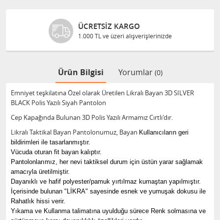
GÜVENLI ALIŞVERIŞ
şlerinizde
Bilgileriniz 128 Bit SSL ile gü
Ürün Bilgisi
Yorumlar
(0)
Emniyet teşkilatına Özel olarak Üretilen Likralı Bayan 3D SILVER
BLACK Polis Yazılı Siyah Pantolon
Cep Kapağında Bulunan 3D Polis Yazılı Armamız Cırtlı'dır.
Likralı Taktikal Bayan Pantolonumuz, Bayan ​
Kullanıcıların geri
bildirimleri ile tasarlanmıştır.
Vücuda oturan fit bayan kalıptır.
Pantolonlarımız, her nevi taktiksel durum için üstün yarar sağlamak
amacıyla üretilmiştir.
Dayanıklı ve hafif polyester/pamuk yırtılmaz kumaştan yapılmıştır.
İçerisinde bulunan "LİKRA" sayesinde esnek ve yumuşak dokusu ile
Rahatlık hissi verir.
Yıkama ve Kullanma talimatına uyulduğu sürece Renk solmasına ve