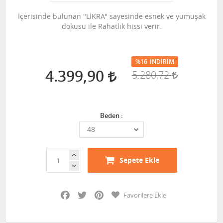
İçerisinde bulunan "LİKRA" sayesinde esnek ve yumuşak
dokusu ile Rahatlık hissi verir.
%16
İNDIRIM
4.399,90
5.280,72
Beden :
Sepete Ekle
Facebook
Twitter
Pinterest
Favorilere Ekle