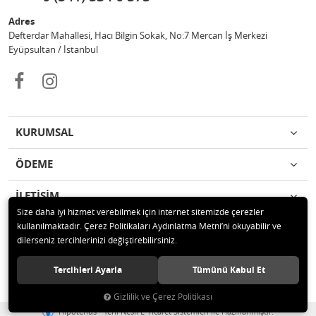
Adres
Defterdar Mahallesi, Hacı Bilgin Sokak, No:7 Mercan İş Merkezi
Eyüpsultan / İstanbul
KURUMSAL
ÖDEME
İLETİŞİM
Size daha iyi hizmet verebilmek için internet sitemizde çerezler
kullanılmaktadır. Çerez Politikaları Aydınlatma Metni’ni okuyabilir ve
© 2018 MERCAN PROFESYONEL GÜVENLİK ÜRÜNLERİ Tüm hakları
dilerseniz tercihlerinizi değiştirebilirsiniz.
saklıdır.
Tercihleri Ayarla
Tümünü Kabul Et
Gizlilik ve Çerez Politikası
®
Hipotenüs
Yeni Nesil E-Ticaret Sistemleri ile Hazırlanmıştır.