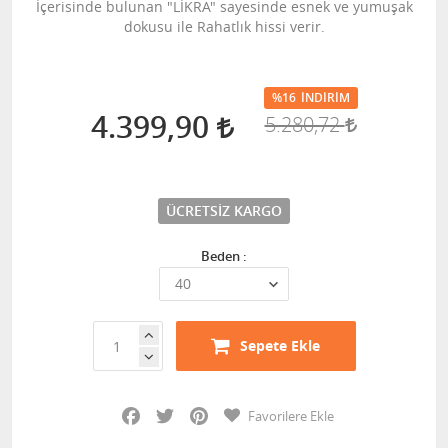
İçerisinde bulunan "LİKRA" sayesinde esnek ve yumuşak
dokusu ile Rahatlık hissi verir.
%16
İNDIRIM
4.399,90
5.280,72
ÜCRETSIZ KARGO
Beden :
Sepete Ekle
Facebook
Twitter
Pinterest
Favorilere Ekle