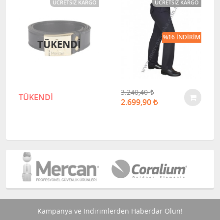
ÜCRETSIZ KARGO
ÜCRETSIZ KARGO
%16 İNDIRIM
TÜKENDI
3.240,40
TÜKENDİ
2.699,90
Kampanya ve İndirimlerden Haberdar Olun!