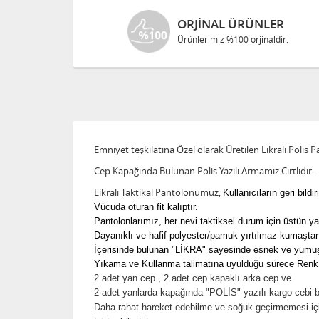
ORJINAL ÜRÜNLER
Ürünlerimiz %100 orjinaldir.
Emniyet teşkilatına Özel olarak Üretilen Likralı Polis 
Cep Kapağında Bulunan Polis Yazılı Armamız Cırtlıdır.
Likralı Taktikal Pantolonumuz, ​
Kullanıcıların geri bildi
Vücuda oturan fit kalıptır.
Pantolonlarımız, her nevi taktiksel durum için üstün ya
Dayanıklı ve hafif polyester/pamuk yırtılmaz kumaştan
İçerisinde bulunan "LİKRA" sayesinde esnek ve yumuşak
Yıkama ve Kullanma talimatına uyulduğu sürece Renk so
2 adet yan cep , 2 adet cep kapaklı arka cep ve
2 adet yanlarda kapağında "POLİS" yazılı kargo cebi bu
Daha rahat hareket edebilme ve soğuk geçirmemesi için