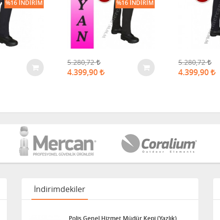
%16 İNDIRIM
%16 İNDIRIM
5.280,72
5.280,72
4.399,90
4.399,90
İndirimdekiler
Polis Genel Hizmet Müdür Kepi (Yazlık)