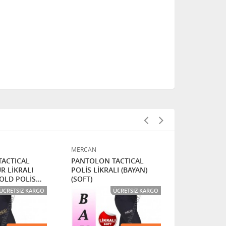
MERCAN
MERCAN
ACTICAL
PANTOLON TACTICAL
PANTOLON 
R LİKRALI
POLİS LİKRALI (BAYAN)
POLİS LİKRA
GOLD POLİS
(SOFT)
(SOFT - 3D 
YAZILI)
ÜCRETSIZ KARGO
ÜCRETSIZ KARGO