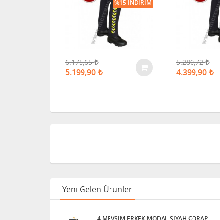
%16 İNDIRIM
%15 İNDIRIM
6.175,65
5.280,72
5.199,90
4.399,90
Yeni Gelen Ürünler
4 MEVSİM ERKEK MODAL SİYAH ÇORAP