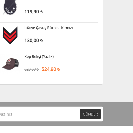
119,90
İtfaiye Çavuş Rütbesi Kırmızı
130,00
Kep Bekçi (Yazlık)
524,90
623,69
GÖNDER