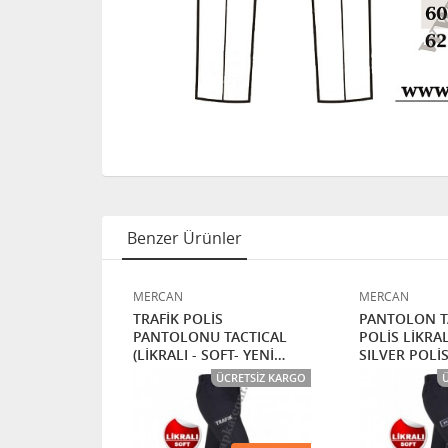
Benzer Ürünler
MERCAN
MERCAN
ACTICAL
TRAFİK POLİS
PANTOLON T
I (BAYAN)
PANTOLONU TACTICAL
POLİS LİKRAL
LVER POLİS
(LİKRALI - SOFT- YENİ
SILVER POLİS
MODEL)
CRETSIZ KARGO
ÜCRETSIZ KARGO