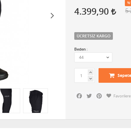
%
4.399,90
5.
ÜCRETSIZ KARGO
Beden :
Sepete
Facebook
Twitter
Pinterest
Favorilere