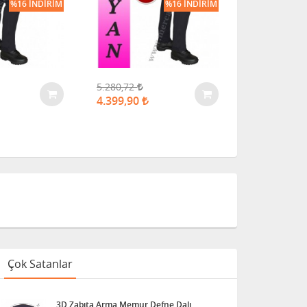
%16 İNDIRIM
%16 İNDIRIM
5.280,72
5.280,72
4.399,90
4.399,90
Çok Satanlar
3D Zabıta Arma Memur Defne Dalı