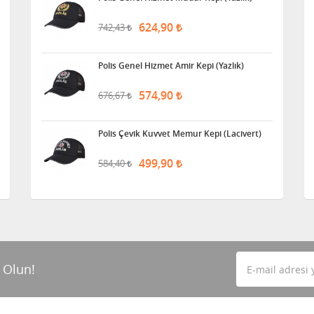
624,90
742,43
Polis Genel Hizmet Amir Kepi (Yazlık)
574,90
676,67
Polis Çevik Kuvvet Memur Kepi (Lacivert)
499,90
584,40
 Olun!