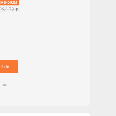
16
İNDIRIM
280,72
 Ekle
 Ekle