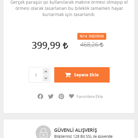
Gerçek paraşüt ipi kullanılarak makine örmesi olmayıp el
örmesi olarak tasarlanan bu bileklik tamamen hayat
kurtarmak için tasarlandı.
%14
İNDIRIM
399,99
468,26
Sepete Ekle
Facebook
Twitter
Pinterest
Favorilere Ekle
GÜVENLI ALIŞVERIŞ
Bilgileriniz 128 Bit SSL ile güvende