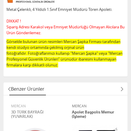
Metal Çelenkli, 4 Yıldızlı 1.Sınıf Emniyet Müdürü Tören Apoleti.
DİKKAT !
Sipariş Adresi Karakol veya Emniyet Müdürlüğü Olmayan Alıcılara Bu
Ürün Gönderilemez.
Görselde bulunan ürün resimleri Mercan Şapka Firması tarafından
kendi stüdyo ortamında çekilmiş orjinal ürün
fotoğrafıdır. Fotoğraflarımızı kullanıp "Mercan Şapka" veya "Mercan
Profesyonel Güvenlik Ürünleri" ürünüdür ibaresini kullanmayan
firmalara karşı dikkatli olunuz.
Benzer Ürünler
MERCAN
MERCAN
3D TÜRK BAYRAĞI
Apolet Başpolis Memur
(YUVARLAK)
(İşleme)