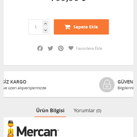
Sepete Ekle
Facebook
Twitter
Pinterest
Favorilere Ekle
GÜVENLI ALIŞVERIŞ
Bilgileriniz 128 Bit SSL ile güvende
Ürün Bilgisi
Yorumlar
(0)