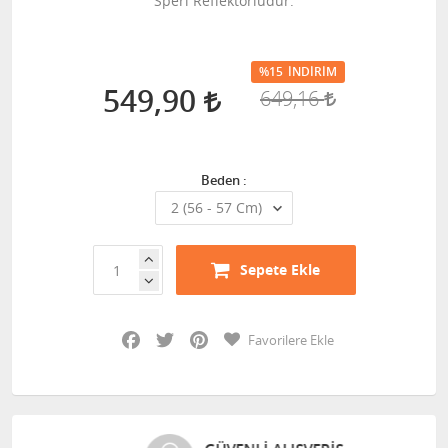
Speri Reflektörlüdür.
%15
İNDIRIM
549,90
649,16
Beden :
Sepete Ekle
Facebook
Twitter
Pinterest
Favorilere Ekle