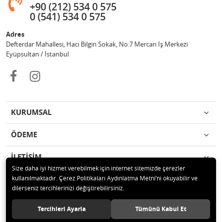
+90 (212) 534 0 575
0 (541) 534 0 575
Adres
Defterdar Mahallesi, Hacı Bilgin Sokak, No:7 Mercan İş Merkezi
Eyüpsultan / İstanbul
KURUMSAL
ÖDEME
İLETİŞİM
Size daha iyi hizmet verebilmek için internet sitemizde çerezler
kullanılmaktadır. Çerez Politikaları Aydınlatma Metni’ni okuyabilir ve
© 2018 MERCAN PROFESYONEL GÜVENLİK ÜRÜNLERİ Tüm hakları
dilerseniz tercihlerinizi değiştirebilirsiniz.
saklıdır.
Tercihleri Ayarla
Tümünü Kabul Et