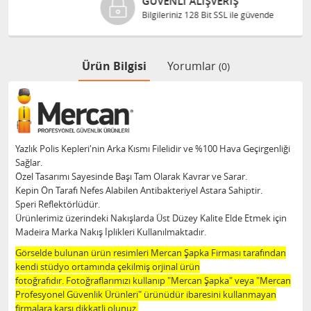
GÜVENLI ALIŞVERIŞ
Bilgileriniz 128 Bit SSL ile güvende
Ürün Bilgisi
Yorumlar
(0)
Yazlık Polis Kepleri'nin Arka Kısmı Filelidir ve %100 Hava Geçirgenliği
Sağlar.
Özel Tasarımı Sayesinde Başı Tam Olarak Kavrar ve Sarar.
Kepin Ön Tarafı Nefes Alabilen Antibakteriyel Astara Sahiptir.
Speri Reflektörlüdür.
Ürünlerimiz üzerindeki Nakışlarda Üst Düzey Kalite Elde Etmek için
Madeira Marka Nakış İplikleri Kullanılmaktadır.
Görselde bulunan ürün resimleri Mercan Şapka Firması tarafından
kendi stüdyo ortamında çekilmiş orjinal ürün
fotoğrafıdır. Fotoğraflarımızı kullanıp "Mercan Şapka" veya "Mercan
Profesyonel Güvenlik Ürünleri" ürünüdür ibaresini kullanmayan
firmalara karşı dikkatli olunuz.