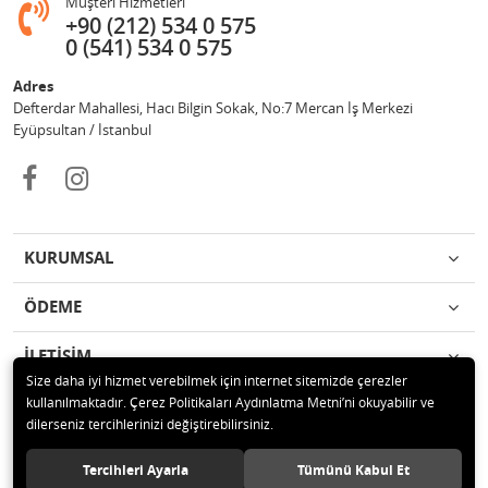
Müşteri Hizmetleri
+90 (212) 534 0 575
0 (541) 534 0 575
Adres
Defterdar Mahallesi, Hacı Bilgin Sokak, No:7 Mercan İş Merkezi
Eyüpsultan / İstanbul
KURUMSAL
ÖDEME
İLETİŞİM
Size daha iyi hizmet verebilmek için internet sitemizde çerezler
kullanılmaktadır. Çerez Politikaları Aydınlatma Metni’ni okuyabilir ve
© 2018 MERCAN PROFESYONEL GÜVENLİK ÜRÜNLERİ Tüm hakları
dilerseniz tercihlerinizi değiştirebilirsiniz.
saklıdır.
Tercihleri Ayarla
Tümünü Kabul Et