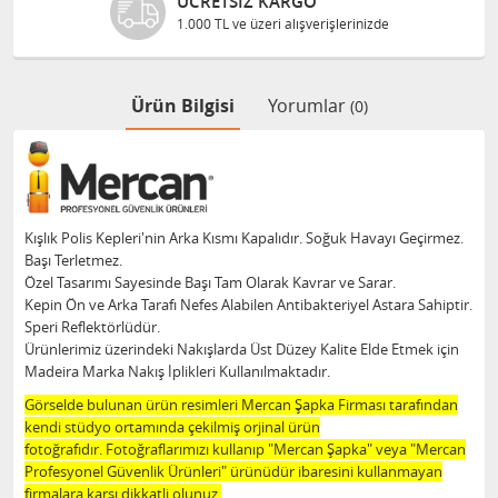
Z KARGO
GÜVENLI AL
üzeri alışverişlerinizde
Bilgileriniz 128
Ürün Bilgisi
Yorumlar
(0)
Kışlık Polis Kepleri'nin Arka Kısmı Kapalıdır. Soğuk Havayı Geçirmez.
Başı Terletmez.
Özel Tasarımı Sayesinde Başı Tam Olarak Kavrar ve Sarar.
Kepin Ön ve Arka Tarafı Nefes Alabilen Antibakteriyel Astara Sahiptir.
Speri Reflektörlüdür.
Ürünlerimiz üzerindeki Nakışlarda Üst Düzey Kalite Elde Etmek için
Madeira Marka Nakış İplikleri Kullanılmaktadır.
Görselde bulunan ürün resimleri Mercan Şapka Firması tarafından
kendi stüdyo ortamında çekilmiş orjinal ürün
fotoğrafıdır. Fotoğraflarımızı kullanıp "Mercan Şapka" veya "Mercan
Profesyonel Güvenlik Ürünleri" ürünüdür ibaresini kullanmayan
firmalara karşı dikkatli olunuz.