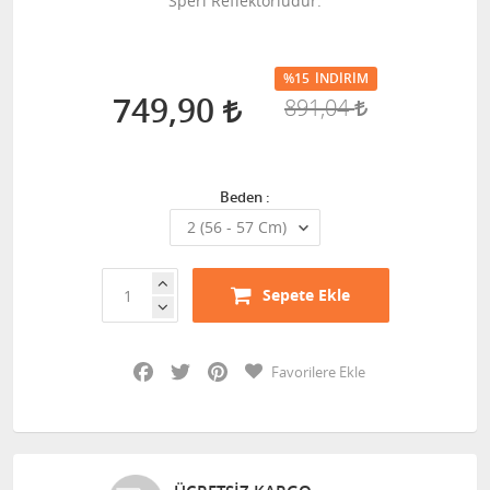
Speri Reflektörlüdür.
%15
İNDIRIM
749,90
891,04
Beden :
Sepete Ekle
Facebook
Twitter
Pinterest
Favorilere Ekle