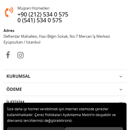
Müşteri Hizmetleri
+90 (212) 534 0 575
0 (541) 534 0 575
Adres
Defterdar Mahallesi, Hacı Bilgin Sokak, No:7 Mercan İş Merkezi
Eyüpsultan / İstanbul
KURUMSAL
ÖDEME
İLETİŞİM
Size daha iyi hizmet verebilmek için internet sitemizde çerezler
kullanılmaktadır. Çerez Politikaları Aydınlatma Metni’ni okuyabilir ve
© 2018 MERCAN PROFESYONEL GÜVENLİK ÜRÜNLERİ Tüm hakları
dilerseniz tercihlerinizi değiştirebilirsiniz.
saklıdır.