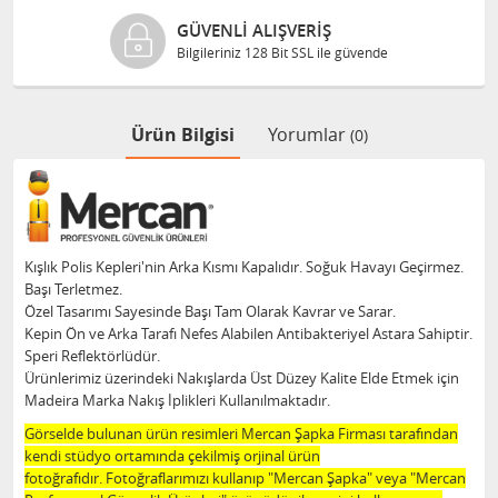
GÜVENLI ALIŞVERIŞ
Bilgileriniz 128 Bit SSL ile güvende
Ürün Bilgisi
Yorumlar
(0)
Kışlık Polis Kepleri'nin Arka Kısmı Kapalıdır. Soğuk Havayı Geçirmez.
Başı Terletmez.
Özel Tasarımı Sayesinde Başı Tam Olarak Kavrar ve Sarar.
Kepin Ön ve Arka Tarafı Nefes Alabilen Antibakteriyel Astara Sahiptir.
Speri Reflektörlüdür.
Ürünlerimiz üzerindeki Nakışlarda Üst Düzey Kalite Elde Etmek için
Madeira Marka Nakış İplikleri Kullanılmaktadır.
Görselde bulunan ürün resimleri Mercan Şapka Firması tarafından
kendi stüdyo ortamında çekilmiş orjinal ürün
fotoğrafıdır. Fotoğraflarımızı kullanıp "Mercan Şapka" veya "Mercan