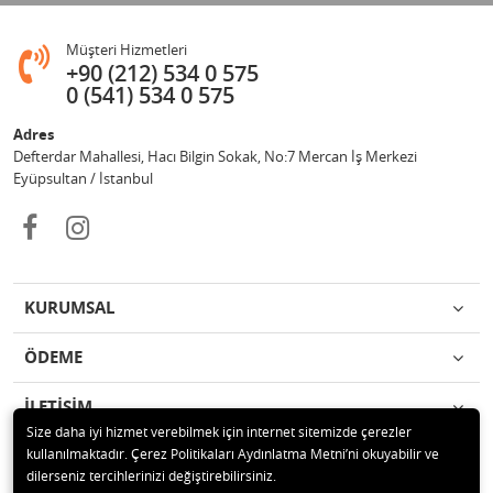
Müşteri Hizmetleri
+90 (212) 534 0 575
0 (541) 534 0 575
Adres
Defterdar Mahallesi, Hacı Bilgin Sokak, No:7 Mercan İş Merkezi
Eyüpsultan / İstanbul
KURUMSAL
ÖDEME
İLETİŞİM
Size daha iyi hizmet verebilmek için internet sitemizde çerezler
kullanılmaktadır. Çerez Politikaları Aydınlatma Metni’ni okuyabilir ve
© 2018 MERCAN PROFESYONEL GÜVENLİK ÜRÜNLERİ Tüm hakları
dilerseniz tercihlerinizi değiştirebilirsiniz.
saklıdır.