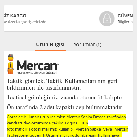
GÜVENLI ALIŞVERIŞ
Bilgileriniz 128 Bit SSL ile güvende
Ürün Bilgisi
Yorumlar
(1)
Taktik gömlek, Taktik Kullanıcıları'nın geri
bildirimleri ile tasarlanmıştır.
Tactical gömleğimiz vucuda oturan fit kalıptır.
Ön tarafında 2 adet kapaklı cep bulunmaktadır.
Görselde bulunan ürün resimleri Mercan Şapka Firması tarafından
kendi stüdyo ortamında çekilmiş orjinal ürün
fotoğrafıdır. Fotoğraflarımızı kullanıp "Mercan Şapka" veya "Mercan
Profesyonel Güvenlik Ürünleri" ürünüdür ibaresini kullanmayan