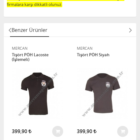
firmalara karşı dikkatli olunuz.
Benzer Ürünler
MERCAN
MERCAN
Tişört PÖH Lacoste
Tişört PÖH Siyah
(İşlemeli)
399,90
399,90