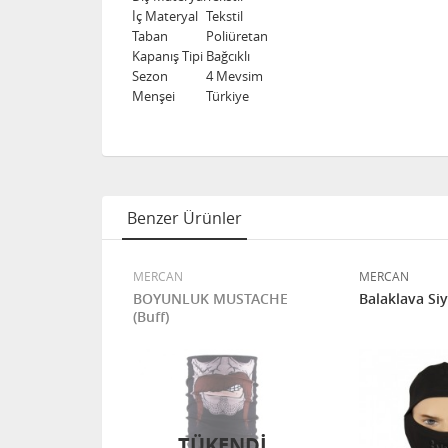
İç Materyal
Tekstil
Taban
Poliüretan
Kapanış Tipi
Bağcıklı
Sezon
4 Mevsim
Menşei
Türkiye
Benzer Ürünler
MERCAN
MERCAN
KEK
BOYUNLUK MUSTACHE
Balaklava Si
İK SİYAH
(Buff)
)
TÜKENDI