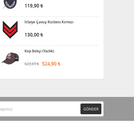
119,90
İtfaiye Çavuş Rütbesi Kırmızı
130,00
Kep Bekçi (Yazlık)
524,90
623,69
GÖNDER