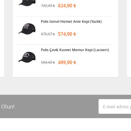
624,90
742,43
Polis Genel Hizmet Amir Kepi (Yazlık)
574,90
676,67
Polis Çevik Kuvvet Memur Kepi (Lacivert)
499,90
584,40
 Olun!