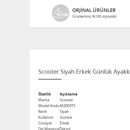
ORJINAL ÜRÜNLER
Ürünlerimiz %100 orjinaldir.
Scooter Siyah Erkek Günlük Ayakk
Özellik
Açıklama
Marka
Scooter
Model Kodu
M2003TS
Renk
Siyah
Kullanım
Günlük
Cinsiyet
Erkek
Dış Materyal
Tekstil