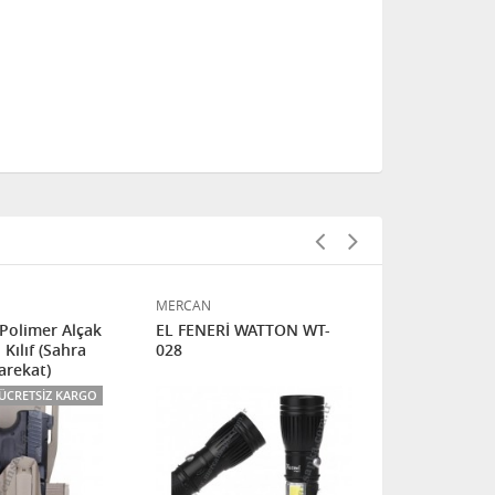
MERCAN
MERCAN
Polimer Alçak
EL FENERİ WATTON WT-
Sticker Şar
 Kılıf (Sahra
028
Tuğra
Harekat)
ÜCRETSIZ KARGO