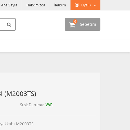
Ana Sayfa
Hakkımızda
İletişim
Üyelik
0
Sepetim
I (M2003TS)
Stok Durumu
VAR
 Ayakkabı M2003TS