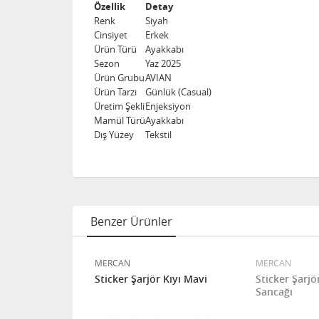
Özellik
Detay
Renk
Siyah
Cinsiyet
Erkek
Ürün Türü
Ayakkabı
Sezon
Yaz 2025
Ürün Grubu
AVIAN
Ürün Tarzı
Günlük (Casual)
Üretim Şekli
Enjeksiyon
Mamül Türü
Ayakkabı
Dış Yüzey
Tekstil
Benzer Ürünler
MERCAN
MERCAN
 Kelepçe
Sticker Şarjör Kıyı Mavi
Sticker Şarj
Sancağı