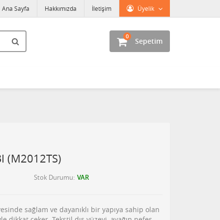
Ana Sayfa
Hakkımızda
İletişim
Üyelik
0
Sepetim
I (M2012TS)
Stok Durumu
VAR
yesinde sağlam ve dayanıklı bir yapıya sahip olan
e dikkat çeker. Tekstil dış yüzeyi, ayağın nefes