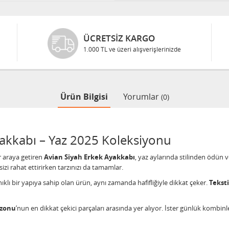
ÜCRETSIZ KARGO
1.000 TL ve üzeri alışverişlerinizde
Ürün Bilgisi
Yorumlar
(0)
akkabı – Yaz 2025 Koleksiyonu
 araya getiren
Avian Siyah Erkek Ayakkabı
, yaz aylarında stilinden ödün v
zi rahat ettirirken tarzınızı da tamamlar.
lı bir yapıya sahip olan ürün, aynı zamanda hafifliğiyle dikkat çeker.
Teksti
ezonu
’nun en dikkat çekici parçaları arasında yer alıyor. İster günlük kombinle