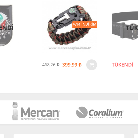
%14 İNDIRIM
ENDI
TÜK
399,99
TÜKENDİ
468,26