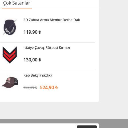
Çok Satanlar
3D Zabıta Arma Memur Defne Dalı
119,90
İtfaiye Çavuş Rütbesi Kırmızı
130,00
Kep Bekçi (Yazlık)
524,90
623,69