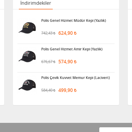
İndirimdekiler
Polis Genel Hizmet Müdür Kepi (Yazlık)
624,90
742,43
Polis Genel Hizmet Amir Kepi (Yazlık)
574,90
676,67
Polis Çevik Kuvvet Memur Kepi (Lacivert)
499,90
584,40