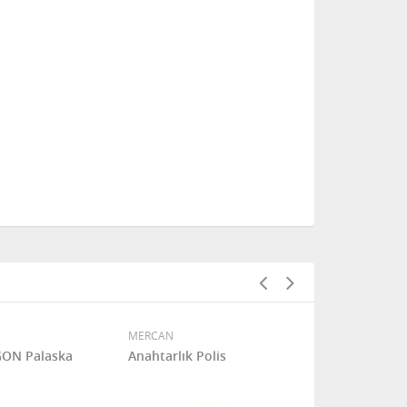
MERCAN
MERCAN
GON Palaska
Anahtarlık Polis
SCOOTER DE
GEÇİRMEZ T
(P1492NS)