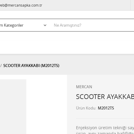
eb@mercansapka.com.tr
SCOOTER AYAKKABI (M2012TS)
MERCAN
SCOOTER AYAKKAB
Ürün Kodu
M2012TS
Enjeksiyon üretim tekniği sa
ürün, aynı zamanda hafifliğiyl