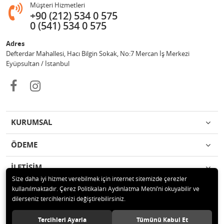
Müşteri Hizmetleri
+90 (212) 534 0 575
0 (541) 534 0 575
Adres
Defterdar Mahallesi, Hacı Bilgin Sokak, No:7 Mercan İş Merkezi
Eyüpsultan / İstanbul
KURUMSAL
ÖDEME
İLETİŞİM
Size daha iyi hizmet verebilmek için internet sitemizde çerezler
kullanılmaktadır. Çerez Politikaları Aydınlatma Metni’ni okuyabilir ve
© 2018 MERCAN PROFESYONEL GÜVENLİK ÜRÜNLERİ Tüm hakları
dilerseniz tercihlerinizi değiştirebilirsiniz.
saklıdır.
Tercihleri Ayarla
Tümünü Kabul Et