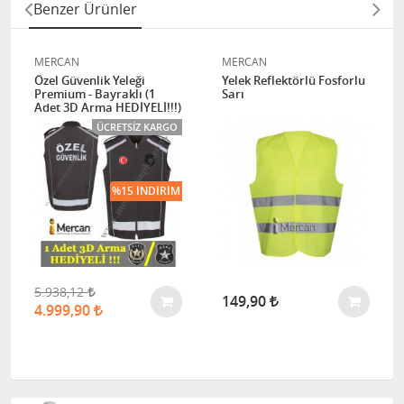
Benzer Ürünler
MERCAN
MERCAN
Özel Güvenlik Yeleği
Yelek Reflektörlü Fosforlu
Premium - Bayraklı (1
Sarı
Adet 3D Arma HEDİYELİ!!!)
ÜCRETSIZ KARGO
%15 İNDIRIM
5.938,12
149,90
4.999,90