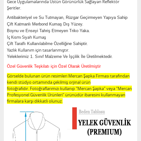
Gece Uygulamalarında Üstün Görünürlük Sağlayan Reflektör
Şeritler.
Antibakteriyel ve Su Tutmayan, Rüzgar Geçirmeyen Yapıya Sahip
Çift Katmanlı Merbond Kumaş Dış Yüzey.
Boynu ve Enseyi Tahriş Etmeyen Triko Yaka.
İç Kısmı Siyah Kumaş
Çift Taraflı Kullanılabilme Özelliğine Sahiptir.
Yazlık Kullanım için tasarlanmıştır.
Yeleklerimiz 1. Sınıf Malzeme Ve İşçilik İle Üretilmektedir.
Özel Güvenlik Teşkilatı için Özel Olarak Üretilmiştir
Görselde bulunan ürün resimleri Mercan Şapka Firması tarafından
kendi stüdyo ortamında çekilmiş orjinal ürün
fotoğrafıdır. Fotoğraflarımızı kullanıp "Mercan Şapka" veya "Mercan
Profesyonel Güvenlik Ürünleri" ürünüdür ibaresini kullanmayan
firmalara karşı dikkatli olunuz.