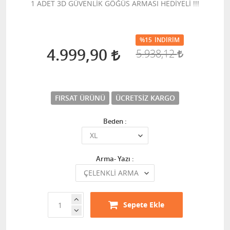
1 ADET 3D GÜVENLİK GÖĞÜS ARMASI HEDİYELİ !!!
%15
İNDIRIM
4.999,90
5.938,12
FIRSAT ÜRÜNÜ
ÜCRETSIZ KARGO
Beden :
Arma- Yazı :
Sepete Ekle