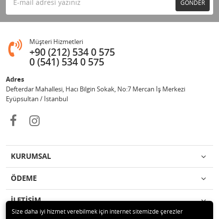
GÖNDER
Müşteri Hizmetleri
+90 (212) 534 0 575
0 (541) 534 0 575
Adres
Defterdar Mahallesi, Hacı Bilgin Sokak, No:7 Mercan İş Merkezi
Eyüpsultan / İstanbul
KURUMSAL
ÖDEME
İLETİŞİM
Size daha iyi hizmet verebilmek için internet sitemizde çerezler