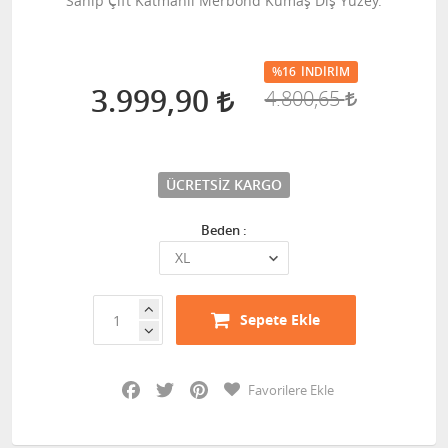
Sahip Çift Katmanlı Merbond Kumaş Dış Yüzey.
%16
İNDIRIM
3.999,90
4.800,65
ÜCRETSIZ KARGO
Beden :
Sepete Ekle
Facebook
Twitter
Pinterest
Favorilere Ekle