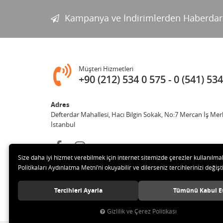
Kampanya ve İndirimlerden Haberdar
Müşteri Hizmetleri
+90 (212) 534 0 575
0 (541) 534
Adres
Defterdar Mahallesi, Hacı Bilgin Sokak, No:7 Mercan İş Mer
İstanbul
Size daha iyi hizmet verebilmek için internet sitemizde çerezler kullanılma
Politikaları Aydınlatma Metni’ni okuyabilir ve dilerseniz tercihlerinizi değişti
Tercihleri Ayarla
Tümünü Kabul E
© 2018 MERCAN PROFESYONEL GÜVENLİK ÜRÜNLERİ Tüm hak
Gizlilik ve Çerez Politikası