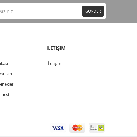
GÖNDER
İLETİŞİM
tikası
İletişim
şulları
nekleri
şmesi