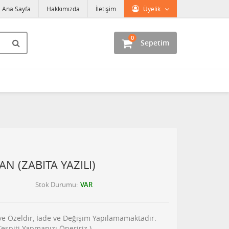
Ana Sayfa
Hakkımızda
İletişim
Üyelik
0
Sepetim
N (ZABITA YAZILI)
Stok Durumu
VAR
şiye Özeldir, İade ve Değişim Yapılamamaktadır.
piti Yapmanızı Öneririz.)