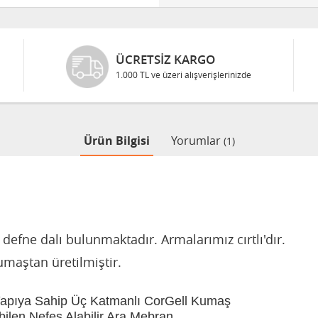
ÜCRETSIZ KARGO
1.000 TL ve üzeri alışverişlerinizde
Ürün Bilgisi
Yorumlar
(1)
efne dalı bulunmaktadır. Armalarımız cırtlı'dır.
umaştan üretilmiştir.
Yapıya Sahip Üç Katmanlı CorGell Kumaş
bilen Nefes Alabilir Ara Mebran