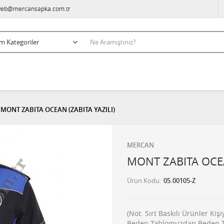
eb@mercansapka.com.tr
MONT ZABITA OCEAN (ZABITA YAZILI)
MERCAN
MONT ZABITA OCEA
Ürün Kodu
05.00105-Z
(Not: Sırt Baskılı Ürünler Ki
Beden Tablomuzdan Beden Tes