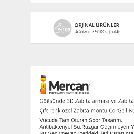
ORJINAL ÜRÜNLER
Ürünlerimiz %100 orjinaldir.
Göğsünde 3D Zabıta arması ve Zabıta d
Çift renk özel Zabıta montu CorGell K
Vücuda Tam Oturan Spor Tasarım.
Antibakteriyel Su,Rüzgar Geçirmeyen 
Su Geçirmeyen,İçerideki Teri Dışarı Ata