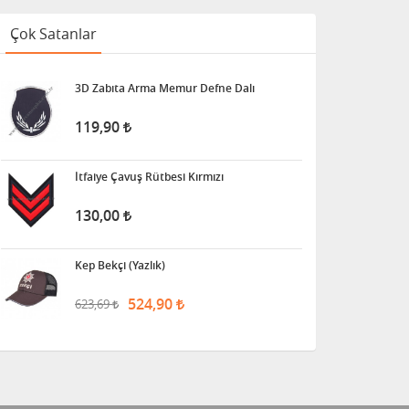
Çok Satanlar
3D Zabıta Arma Memur Defne Dalı
119,90
İtfaiye Çavuş Rütbesi Kırmızı
130,00
Kep Bekçi (Yazlık)
524,90
623,69