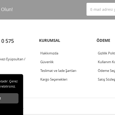
 Olun!
 0 575
KURUMSAL
ÖDEME
Hakkımızda
Gizlilik Poli
kezi Eyüpsultan /
Güvenlik
Kullanım Ko
Teslimat ve İade Şartları
Ödeme Seçe
Kargo Seçenekleri
Satış Sözle
ktadır. Çerez
rebilirsiniz.
t
ları saklıdır.