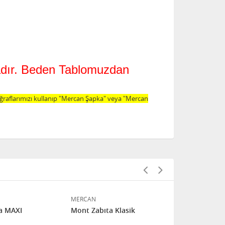
tadır. Beden Tablomuzdan
oğraflarımızı kullanıp "Mercan Şapka" veya "Mercan
MERCAN
MERCAN
a MAXI
Mont Zabıta Klasik
Kaban Zabıt
(OUTLET)