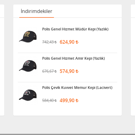
İndirimdekiler
Polis Genel Hizmet Müdür Kepi (Yazlık)
624,90
742,43
Polis Genel Hizmet Amir Kepi (Yazlık)
574,90
676,67
Polis Çevik Kuvvet Memur Kepi (Lacivert)
499,90
584,40