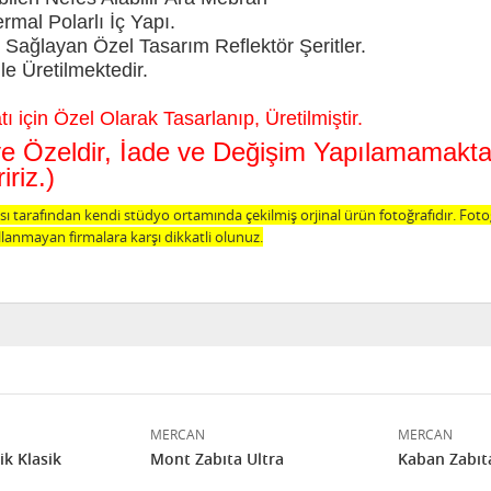
al Polarlı İç Yapı.
Sağlayan Özel Tasarım Reflektör Şeritler.
le Üretilmektedir.
 için Özel Olarak Tasarlanıp, Üretilmiştir.
şiye Özeldir, İade ve Değişim Yapılamamak
riz.)
 tarafından kendi stüdyo ortamında çekilmiş orjinal ürün fotoğrafıdır. Fot
lanmayan firmalara karşı dikkatli olunuz.
MERCAN
MERCAN
k Klasik
Mont Zabıta Ultra
Kaban Zabıt