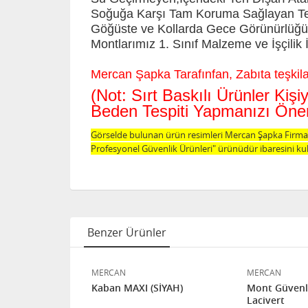
Soğuğa Karşı Tam Koruma Sağlayan Term
Göğüste ve Kollarda Gece Görünürlüğü 
Montlarımız 1. Sınıf Malzeme ve İşçilik İ
Mercan Şapka Tarafınfan, Zabıta teşkilatı
(Not: Sırt Baskılı Ürünler Ki
Beden Tespiti Yapmanızı Öneri
Görselde bulunan ürün resimleri Mercan Şapka Firması
Profesyonel Güvenlik Ürünleri" ürünüdür ibaresini kul
Benzer Ürünler
MERCAN
MERCAN
N TAKIM
Kaban MAXI (SİYAH)
Mont Güvenli
Lacivert