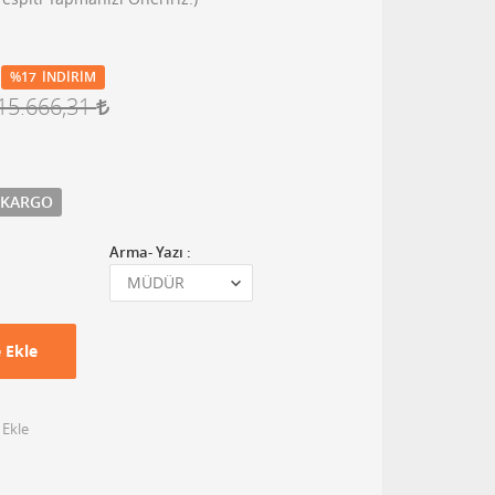
%17
İNDIRIM
15.666,31
 KARGO
Arma- Yazı :
 Ekle
 Ekle