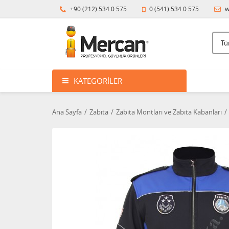
+90 (212) 534 0 575
0 (541) 534 0 575
w
KATEGORILER
Ana Sayfa
Zabıta
Zabıta Montları ve Zabıta Kabanları