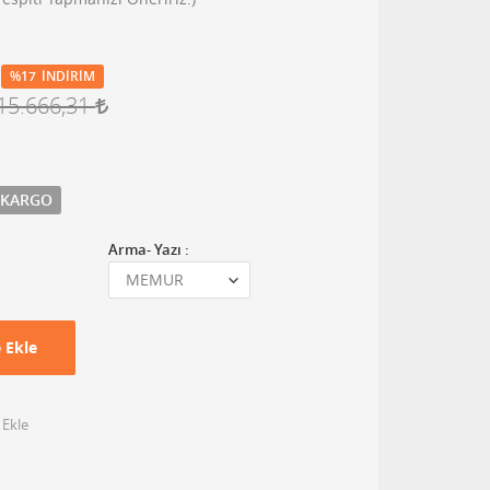
%17
İNDIRIM
15.666,31
 KARGO
Arma- Yazı :
 Ekle
 Ekle