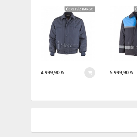
CRETSIZ KARGO
ÜCRETSIZ KARGO
%15 İNDIRIM
4.999,90
5.999,90