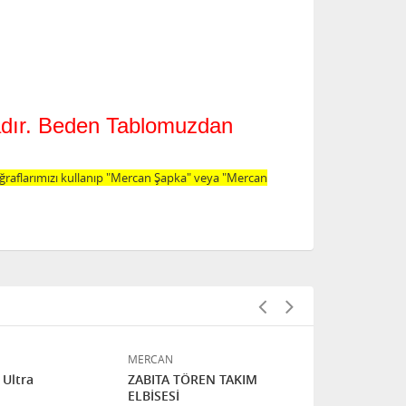
tadır. Beden Tablomuzdan
oğraflarımızı kullanıp "Mercan Şapka" veya "Mercan
MERCAN
MERCAN
 Ultra
ZABITA TÖREN TAKIM
Kaban MAXI
ELBİSESİ