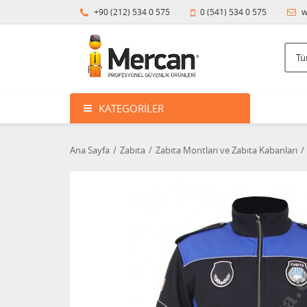
+90 (212) 534 0 575
0 (541) 534 0 575
w
KATEGORILER
Ana Sayfa
Zabıta
Zabıta Montları ve Zabıta Kabanları