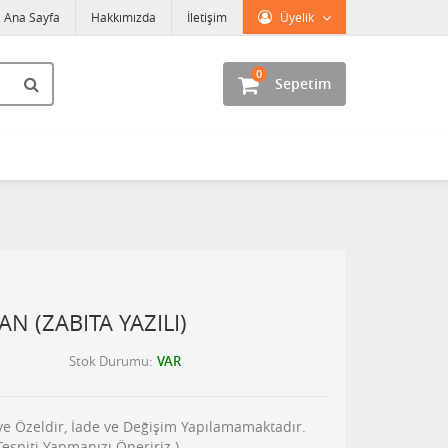
Ana Sayfa
Hakkımızda
İletişim
Üyelik
0
Sepetim
N (ZABITA YAZILI)
Stok Durumu
VAR
şiye Özeldir, İade ve Değişim Yapılamamaktadır.
piti Yapmanızı Öneririz.)