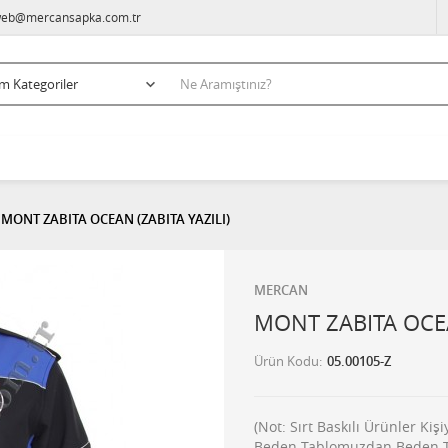
eb@mercansapka.com.tr
MONT ZABITA OCEAN (ZABITA YAZILI)
MERCAN
MONT ZABITA OCEA
Ürün Kodu
05.00105-Z
(Not: Sırt Baskılı Ürünler Ki
Beden Tablomuzdan Beden Tes