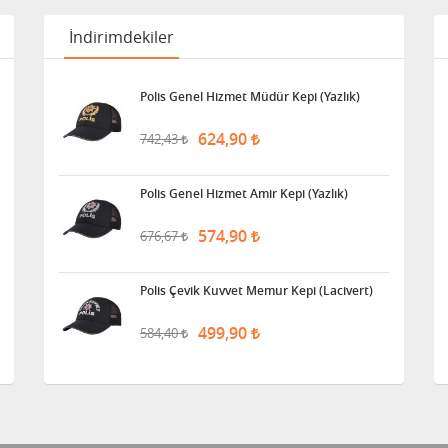
İndirimdekiler
Polis Genel Hizmet Müdür Kepi (Yazlık)
624,90
742,43
Polis Genel Hizmet Amir Kepi (Yazlık)
574,90
676,67
Polis Çevik Kuvvet Memur Kepi (Lacivert)
499,90
584,40