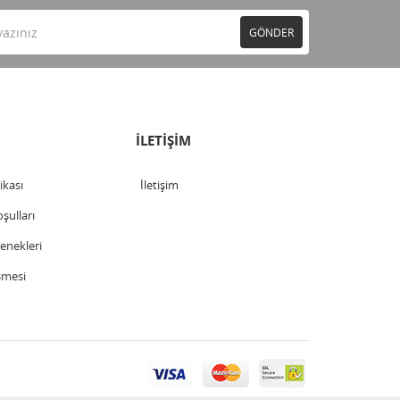
GÖNDER
İLETİŞİM
tikası
İletişim
şulları
nekleri
şmesi