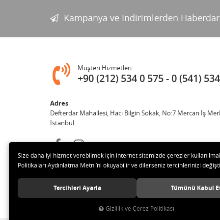
Kampanya ve İndirimlerden Haberdar
Müşteri Hizmetleri
+90 (212) 534 0 575
0 (541) 534
Adres
Defterdar Mahallesi, Hacı Bilgin Sokak, No:7 Mercan İş Mer
İstanbul
Size daha iyi hizmet verebilmek için internet sitemizde çerezler kullanılma
Politikaları Aydınlatma Metni’ni okuyabilir ve dilerseniz tercihlerinizi değişti
Tercihleri Ayarla
Tümünü Kabul E
© 2018 MERCAN PROFESYONEL GÜVENLİK ÜRÜNLERİ Tüm hak
Gizlilik ve Çerez Politikası