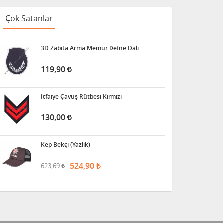
Çok Satanlar
3D Zabıta Arma Memur Defne Dalı
119,90
İtfaiye Çavuş Rütbesi Kırmızı
130,00
Kep Bekçi (Yazlık)
524,90
623,69