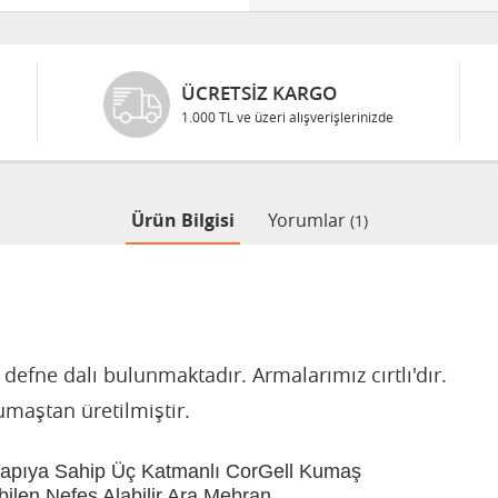
ÜCRETSIZ KARGO
1.000 TL ve üzeri alışverişlerinizde
Ürün Bilgisi
Yorumlar
(1)
efne dalı bulunmaktadır. Armalarımız cırtlı'dır.
umaştan üretilmiştir.
Yapıya Sahip Üç Katmanlı CorGell Kumaş
bilen Nefes Alabilir Ara Mebran