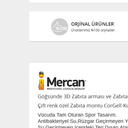
ORJINAL ÜRÜNLER
Ürünlerimiz %100 orjinaldir.
Göğsünde 3D Zabıta arması ve Zabıta d
Çift renk özel Zabıta montu CorGell K
Vücuda Tam Oturan Spor Tasarım.
Antibakteriyel Su,Rüzgar Geçirmeyen 
Su Geçirmeyen,İçerideki Teri Dışarı Ata