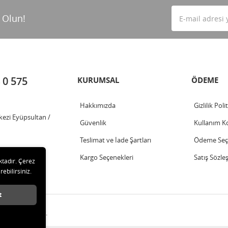
 Olun!
 0 575
KURUMSAL
ÖDEME
Hakkımızda
Gizlilik Poli
kezi Eyüpsultan /
Güvenlik
Kullanım Ko
Teslimat ve İade Şartları
Ödeme Seçe
Kargo Seçenekleri
Satış Sözle
ktadır. Çerez
rebilirsiniz.
t
ları saklıdır.