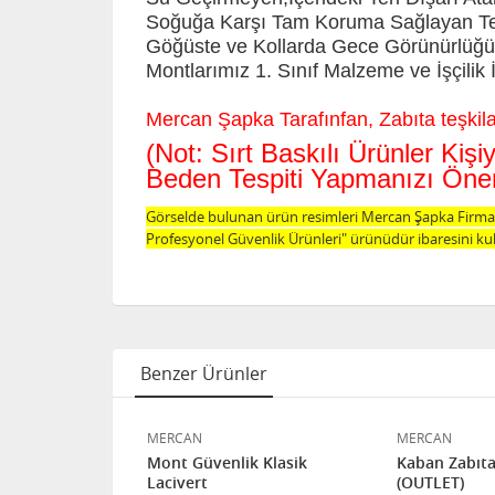
Soğuğa Karşı Tam Koruma Sağlayan Term
Göğüste ve Kollarda Gece Görünürlüğü 
Montlarımız 1. Sınıf Malzeme ve İşçilik İ
Mercan Şapka Tarafınfan, Zabıta teşkilatı
(Not: Sırt Baskılı Ürünler Ki
Beden Tespiti Yapmanızı Öneri
Görselde bulunan ürün resimleri Mercan Şapka Firması
Profesyonel Güvenlik Ürünleri" ürünüdür ibaresini kul
Benzer Ürünler
MERCAN
MERCAN
 MAXI
Mont Güvenlik Klasik
Kaban Zabıta
Lacivert
(OUTLET)