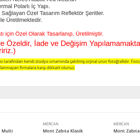
al Polarlı İç Yapı.
Sağlayan Özel Tasarım Reflektör Şeritler.
le Üretilmektedir.
 için Özel Olarak Tasarlanıp, Üretilmiştir.
şiye Özeldir, İade ve Değişim Yapılamamak
riz.)
 tarafından kendi stüdyo ortamında çekilmiş orjinal ürün fotoğrafıdır. Fot
lanmayan firmalara karşı dikkatli olunuz.
MERCAN
MERCAN
 Multi
Mont Zabıta Klasik
Mont Zabıta