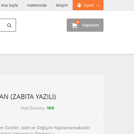
Ana Sayfa
Hakkımızda
İletişim
Üyelik
0
Sepetim
N (ZABITA YAZILI)
Stok Durumu
VAR
şiye Özeldir, İade ve Değişim Yapılamamaktadır.
piti Yapmanızı Öneririz.)