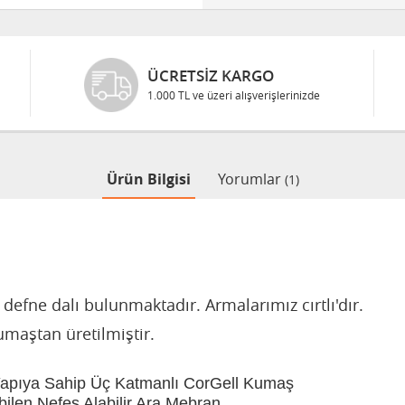
ÜCRETSIZ KARGO
1.000 TL ve üzeri alışverişlerinizde
Ürün Bilgisi
Yorumlar
(1)
efne dalı bulunmaktadır. Armalarımız cırtlı'dır.
umaştan üretilmiştir.
Yapıya Sahip Üç Katmanlı CorGell Kumaş
bilen Nefes Alabilir Ara Mebran