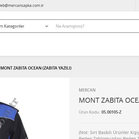
eb@mercansapka.com.tr
MONT ZABITA OCEAN (ZABITA YAZILI)
MERCAN
MONT ZABITA OCEA
Ürün Kodu
05.00105-Z
(Not: Sırt Baskılı Ürünler Ki
Beden Tablomuzdan Beden Tes