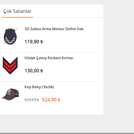
Çok Satanlar
3D Zabıta Arma Memur Defne Dalı
119,90
İtfaiye Çavuş Rütbesi Kırmızı
130,00
Kep Bekçi (Yazlık)
524,90
623,69