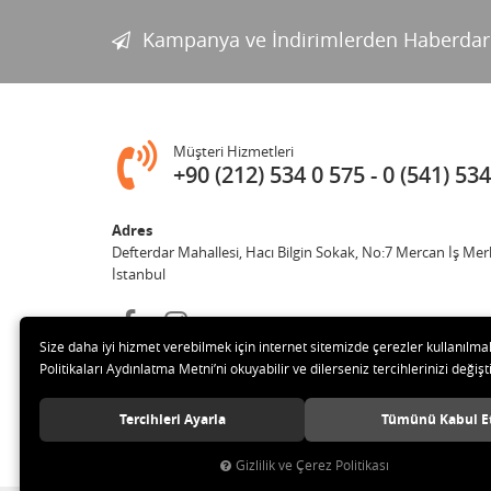
Kampanya ve İndirimlerden Haberdar
Müşteri Hizmetleri
+90 (212) 534 0 575
0 (541) 534
Adres
Defterdar Mahallesi, Hacı Bilgin Sokak, No:7 Mercan İş Mer
İstanbul
Size daha iyi hizmet verebilmek için internet sitemizde çerezler kullanılma
Politikaları Aydınlatma Metni’ni okuyabilir ve dilerseniz tercihlerinizi değişti
Tercihleri Ayarla
Tümünü Kabul E
© 2018 MERCAN PROFESYONEL GÜVENLİK ÜRÜNLERİ Tüm hak
Gizlilik ve Çerez Politikası