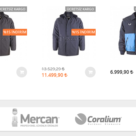
ÜCRETSIZ KARGO
ÜCRETSIZ KARGO
%15 İNDIRIM
%15 İNDIRIM
13.529,29
6.999,90
11.499,90