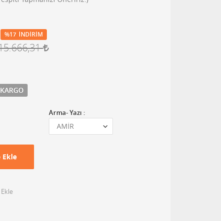
%17
İNDIRIM
15.666,31
 KARGO
Arma- Yazı :
 Ekle
 Ekle