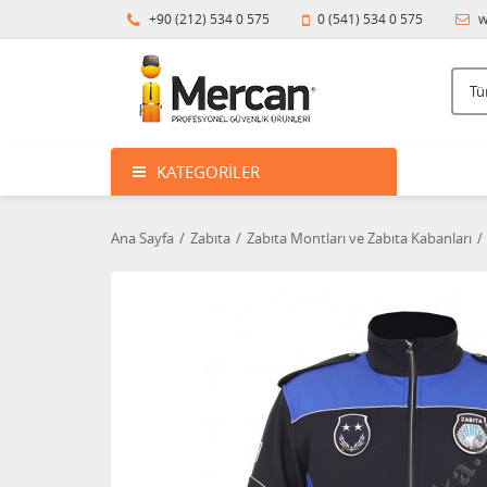
+90 (212) 534 0 575
0 (541) 534 0 575
w
KATEGORILER
Ana Sayfa
Zabıta
Zabıta Montları ve Zabıta Kabanları