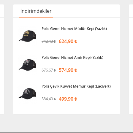
İndirimdekiler
Polis Genel Hizmet Müdür Kepi (Yazlık)
624,90
742,43
Polis Genel Hizmet Amir Kepi (Yazlık)
574,90
676,67
Polis Çevik Kuvvet Memur Kepi (Lacivert)
499,90
584,40