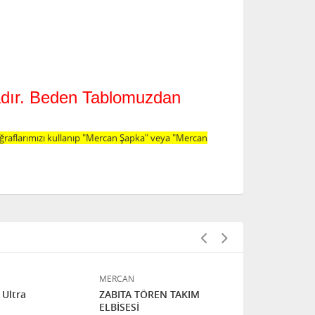
tadır. Beden Tablomuzdan
oğraflarımızı kullanıp "Mercan Şapka" veya "Mercan
MERCAN
MERCAN
 Ultra
ZABITA TÖREN TAKIM
Mont Zabıta
ELBİSESİ