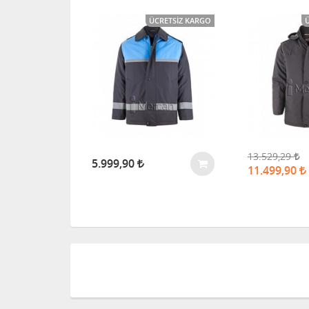
CRETSIZ KARGO
ÜCRETSIZ KARGO
13.529,29
5.999,90
11.499,90