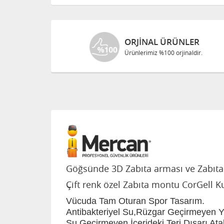
ORJINAL ÜRÜNLER
Ürünlerimiz %100 orjinaldir.
Göğsünde 3D Zabıta arması ve Zabıta d
Çift renk özel Zabıta montu CorGell K
Vücuda Tam Oturan Spor Tasarım.
Antibakteriyel Su,Rüzgar Geçirmeyen 
Su Geçirmeyen,İçerideki Teri Dışarı Ata