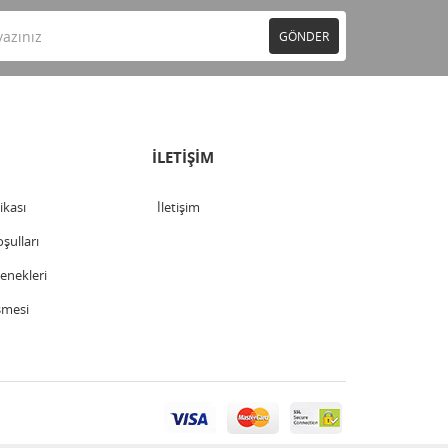
GÖNDER
İLETİŞİM
tikası
İletişim
şulları
nekleri
şmesi