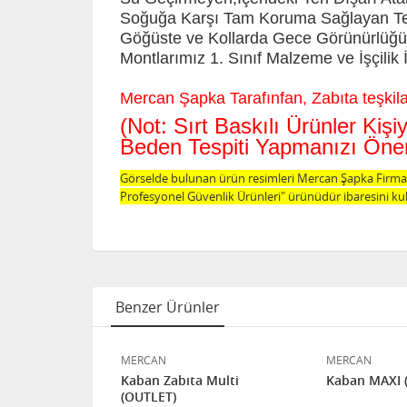
Soğuğa Karşı Tam Koruma Sağlayan Term
Göğüste ve Kollarda Gece Görünürlüğü 
Montlarımız 1. Sınıf Malzeme ve İşçilik İ
Mercan Şapka Tarafınfan, Zabıta teşkilatı
(Not: Sırt Baskılı Ürünler Ki
Beden Tespiti Yapmanızı Öneri
Görselde bulunan ürün resimleri Mercan Şapka Firması
Profesyonel Güvenlik Ürünleri" ürünüdür ibaresini kul
Benzer Ürünler
MERCAN
MERCAN
k Klasik
Kaban Zabıta Multi
Kaban MAXI (
(OUTLET)