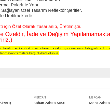
al Polarlı İç Yapı.
Sağlayan Özel Tasarım Reflektör Şeritler.
le Üretilmektedir.
 için Özel Olarak Tasarlanıp, Üretilmiştir.
şiye Özeldir, İade ve Değişim Yapılamamak
riz.)
 tarafından kendi stüdyo ortamında çekilmiş orjinal ürün fotoğrafıdır. Fot
lanmayan firmalara karşı dikkatli olunuz.
MERCAN
MERCAN
SİYAH)
Kaban Zabıta MAXI
Mont Zabıta