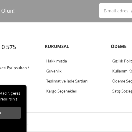
 Olun!
 0 575
KURUMSAL
ÖDEME
Hakkımızda
Gizlilik Poli
kezi Eyüpsultan /
Güvenlik
Kullanım Ko
Teslimat ve İade Şartları
Ödeme Seçe
Kargo Seçenekleri
Satış Sözle
ktadır. Çerez
rebilirsiniz.
t
ları saklıdır.