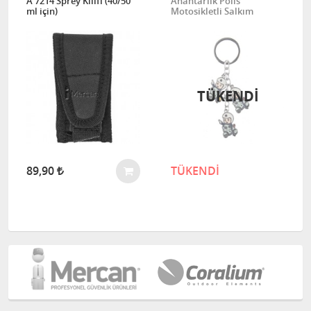
A 7214 Sprey Kılıfı (40/50
Anahtarlık Polis
ml için)
Motosikletli Salkım
TÜKENDI
89,90
TÜKENDİ