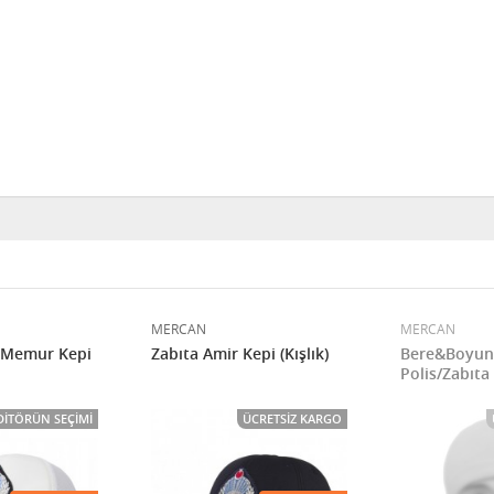
MERCAN
MERCAN
a Memur Kepi
Zabıta Amir Kepi (Kışlık)
Bere&Boyunl
Polis/Zabıta 
DITÖRÜN SEÇIMI
ÜCRETSIZ KARGO