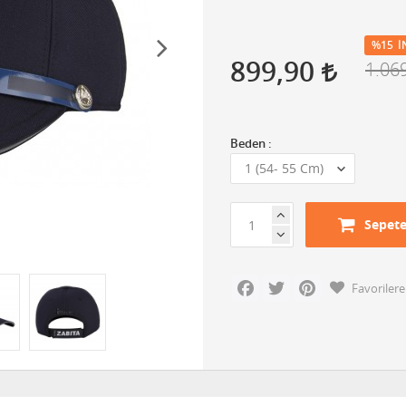
%15
İ
899,90
1.06
Beden :
Sepete
Facebook
Twitter
Pinterest
Favorilere