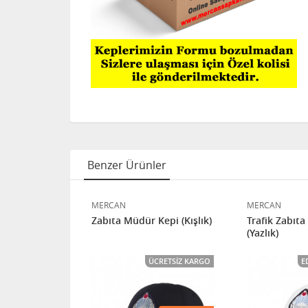
Benzer Ürünler
MERCAN
MERCAN
 Amir Kepi
Zabıta Müdür Kepi (Kışlık)
Trafik Zabıt
(Yazlık)
ÜCRETSIZ KARGO
E