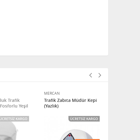
MERCAN
MERCAN
uk Trafik
Trafik Zabıta Müdür Kepi
Bere&Boyunl
Fosforlu Yeşil
(Yazlık)
ÜCRETSIZ KARGO
ÜCRETSIZ KARGO