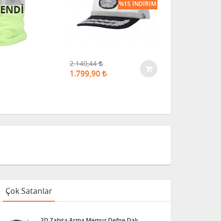
%15 İNDIRIM
ENDI
2.140,44
249,90
1.799,90
Çok Satanlar
3D Zabıta Arma Memur Defne Dalı