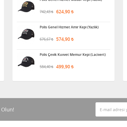
624,90
742,43
Polis Genel Hizmet Amir Kepi (Yazlık)
574,90
676,67
Polis Çevik Kuvvet Memur Kepi (Lacivert)
499,90
584,40
 Olun!