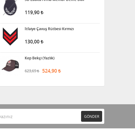
119,90
İtfaiye Çavuş Rütbesi Kırmızı
130,00
Kep Bekçi (Yazlık)
524,90
623,69
GÖNDER