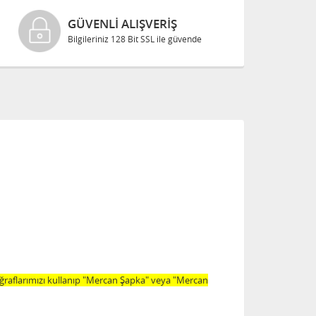
GÜVENLI ALIŞVERIŞ
Bilgileriniz 128 Bit SSL ile güvende
oğraflarımızı kullanıp "Mercan Şapka" veya "Mercan