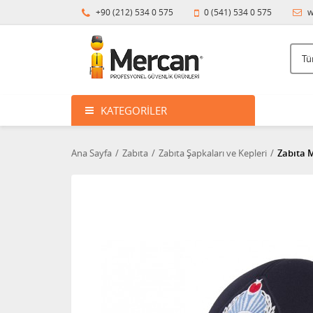
+90 (212) 534 0 575
0 (541) 534 0 575
w
KATEGORILER
Ana Sayfa
Zabıta
Zabıta Şapkaları ve Kepleri
Zabıta M