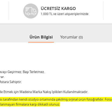
ÜCRETSIZ KARGO
1.000 TL ve üzeri alışverişlerinizde
Ürün Bilgisi
Yorumlar
(0)
Havayı Geçirmez. Başı Terletmez.
rar.
Astara Sahiptir.
de Etmek için Madeira Marka Nakış İplikleri Kullanılmaktadır.
 tarafından kendi stüdyo ortamında çekilmiş orjinal ürün fotoğrafıdır. Fot
lanmayan firmalara karşı dikkatli olunuz.