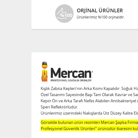
ORJINAL ÜRÜNLER
Ürünlerimiz %100 orjinaldir.
Kışlık Zabıta Kepleri'nin Arka Kısmı Kapalıdır. Soğuk 
Özel Tasarımı Sayesinde Başı Tam Olarak Kavrar ve Sa
Kepin Ön ve Arka Tarafı Nefes Alabilen Antibakteriyel 
Speri Reflektörlüdür.
Ürünlerimiz üzerindeki Nakışlarda Üst Düzey Kalite El
Görselde bulunan ürün resimleri Mercan Şapka Firması
Profesyonel Güvenlik Ürünleri" ürünüdür ibaresini kul