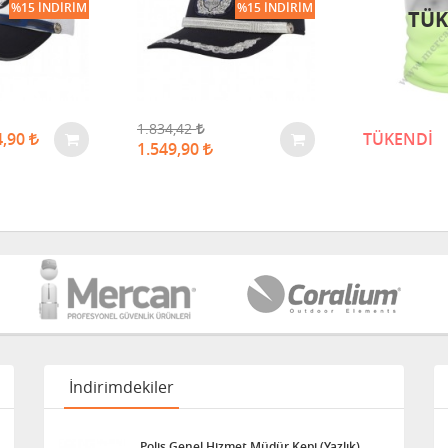
%15 İNDIRIM
%15 İNDIRIM
TÜK
1.834,42
4,90
TÜKENDİ
1.549,90
İndirimdekiler
Polis Genel Hizmet Müdür Kepi (Yazlık)