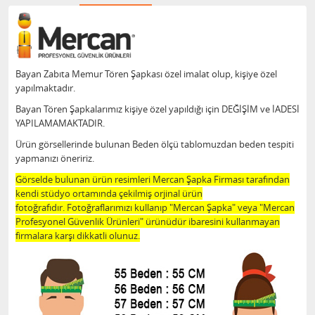
Bayan Zabıta Memur Tören Şapkası özel imalat olup, kişiye özel
yapılmaktadır.
Bayan Tören Şapkalarımız kişiye özel yapıldığı için DEĞİŞİM ve İADESİ
YAPILAMAMAKTADIR.
Ürün görsellerinde bulunan Beden ölçü tablomuzdan beden tespiti
yapmanızı öneririz.
Görselde bulunan ürün resimleri Mercan Şapka Firması tarafından
kendi stüdyo ortamında çekilmiş orjinal ürün
fotoğrafıdır. Fotoğraflarımızı kullanıp "Mercan Şapka" veya "Mercan
Profesyonel Güvenlik Ürünleri" ürünüdür ibaresini kullanmayan
firmalara karşı dikkatli olunuz.