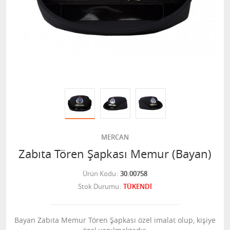
MERCAN
Zabıta Tören Şapkası Memur (Bayan)
Ürün Kodu
30.00758
Stok Durumu
TÜKENDİ
Bayan Zabıta Memur Tören Şapkası özel imalat olup, kişiye