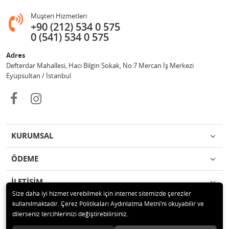
Müşteri Hizmetleri
+90 (212) 534 0 575
0 (541) 534 0 575
Adres
Defterdar Mahallesi, Hacı Bilgin Sokak, No:7 Mercan İş Merkezi
Eyüpsultan / İstanbul
KURUMSAL
ÖDEME
İLETİŞİM
Size daha iyi hizmet verebilmek için internet sitemizde çerezler
kullanılmaktadır. Çerez Politikaları Aydınlatma Metni’ni okuyabilir ve
© 2018 MERCAN PROFESYONEL GÜVENLİK ÜRÜNLERİ Tüm hakları
dilerseniz tercihlerinizi değiştirebilirsiniz.
saklıdır.