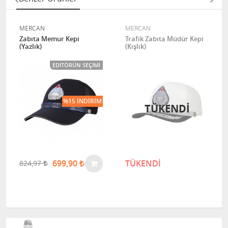
MERCAN
MERCAN
Zabıta Memur Kepi
Trafik Zabıta Müdür Kepi
(Yazlık)
(Kışlık)
EDITÖRÜN SEÇIMI
%15 İNDIRIM
TÜKENDI
699,90
TÜKENDİ
824,97