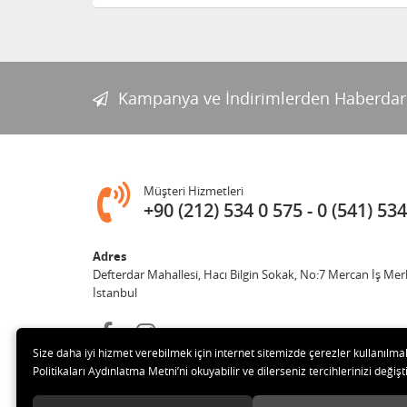
Kampanya ve İndirimlerden Haberdar
Müşteri Hizmetleri
+90 (212) 534 0 575
0 (541) 534
Adres
Defterdar Mahallesi, Hacı Bilgin Sokak, No:7 Mercan İş Mer
İstanbul
Size daha iyi hizmet verebilmek için internet sitemizde çerezler kullanılma
Politikaları Aydınlatma Metni’ni okuyabilir ve dilerseniz tercihlerinizi değişti