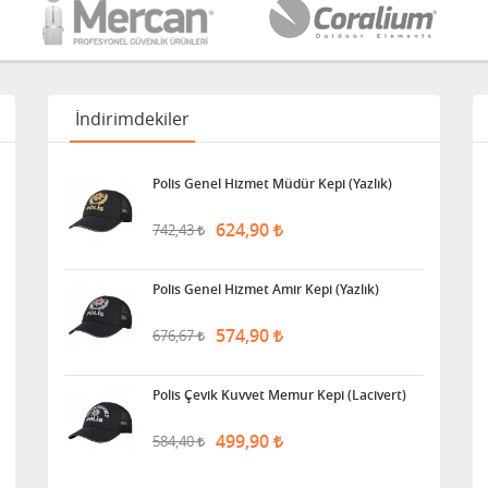
İndirimdekiler
Polis Genel Hizmet Müdür Kepi (Yazlık)
624,90
742,43
Polis Genel Hizmet Amir Kepi (Yazlık)
574,90
676,67
Polis Çevik Kuvvet Memur Kepi (Lacivert)
499,90
584,40