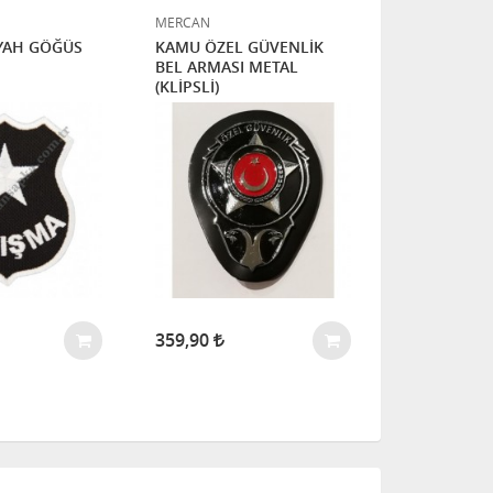
MERCAN
MERCAN
YAH GÖĞÜS
KAMU ÖZEL GÜVENLİK
Güvenlik S
BEL ARMASI METAL
Arması
(KLİPSLİ)
359,90
89,90