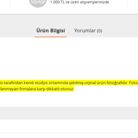
1.000 TL ve üzeri alışverişlerinizde
Ürün Bilgisi
Yorumlar
(0)
 tarafından kendi stüdyo ortamında çekilmiş orjinal ürün fotoğrafıdır. Fot
lanmayan firmalara karşı dikkatli olunuz.