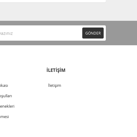
GÖNDER
İLETİŞİM
tikası
İletişim
şulları
nekleri
şmesi