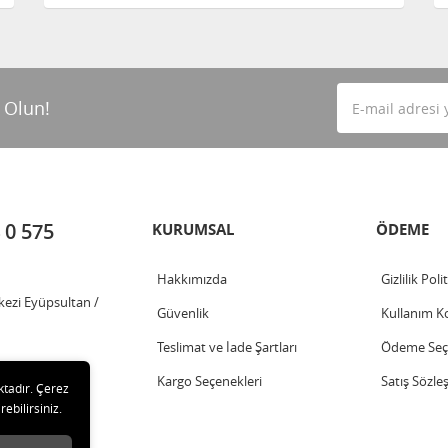
 Olun!
 0 575
KURUMSAL
ÖDEME
Hakkımızda
Gizlilik Poli
kezi Eyüpsultan /
Güvenlik
Kullanım Ko
Teslimat ve İade Şartları
Ödeme Seçe
Kargo Seçenekleri
Satış Sözle
ktadır. Çerez
rebilirsiniz.