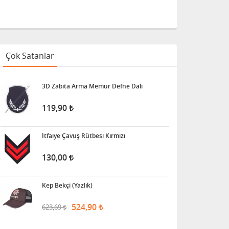
Çok Satanlar
3D Zabıta Arma Memur Defne Dalı
119,90
İtfaiye Çavuş Rütbesi Kırmızı
130,00
Kep Bekçi (Yazlık)
524,90
623,69