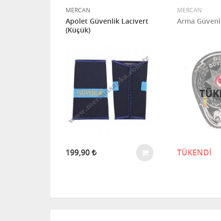
MERCAN
MERCAN
 Arma
Apolet Güvenlik Lacivert
Arma Güvenli
(Küçük)
TÜK
199,90
TÜKENDİ