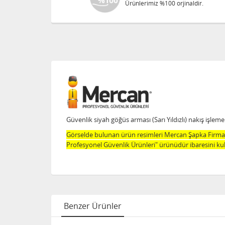
Ürünlerimiz %100 orjinaldir.
Güvenlik siyah göğüs arması (Sarı Yıldızlı) nakış işleme
Görselde bulunan ürün resimleri Mercan Şapka Firması
Profesyonel Güvenlik Ürünleri" ürünüdür ibaresini kul
Benzer Ürünler