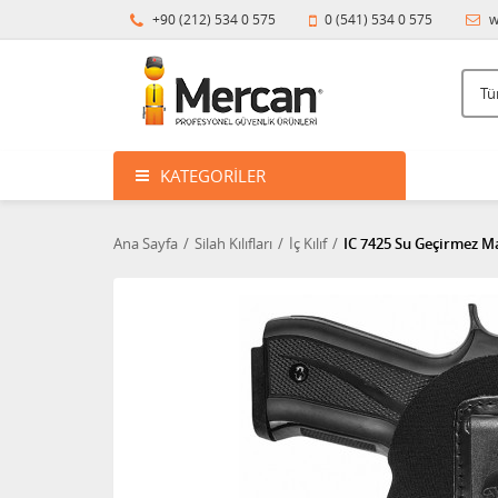
+90 (212) 534 0 575
0 (541) 534 0 575
w
KATEGORILER
Ana Sayfa
Silah Kılıfları
İç Kılıf
IC 7425 Su Geçirmez Maş