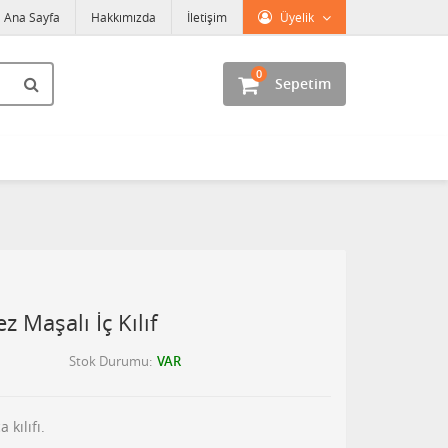
Ana Sayfa
Hakkımızda
İletişim
Üyelik
0
Sepetim
 Maşalı İç Kılıf
Stok Durumu
VAR
kılıfı.