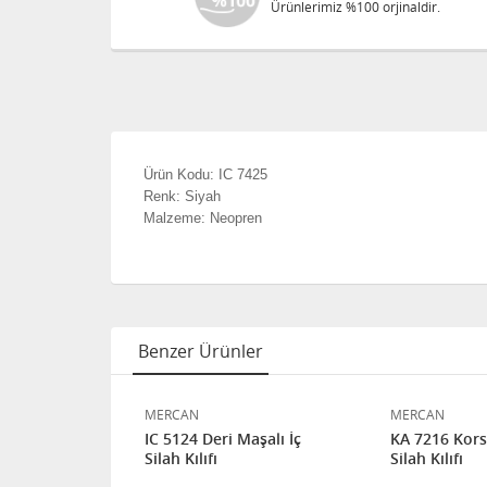
Ürünlerimiz %100 orjinaldir.
Ürün Kodu: IC 7425
Renk: Siyah
Malzeme: Neopren
Benzer Ürünler
MERCAN
MERCAN
ir Maşalı İç
IC 5124 Deri Maşalı İç
KA 7216 Korse
Silah Kılıfı
Silah Kılıfı