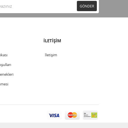
GÖNDER
İLETİŞİM
tikası
İletişim
şulları
nekleri
şmesi