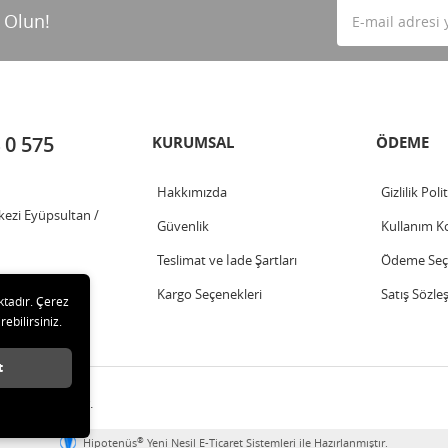
 Olun!
 0 575
KURUMSAL
ÖDEME
Hakkımızda
Gizlilik Poli
kezi Eyüpsultan /
Güvenlik
Kullanım Ko
Teslimat ve İade Şartları
Ödeme Seçe
Kargo Seçenekleri
Satış Sözle
ktadır. Çerez
rebilirsiniz.
t
ları saklıdır.
®
Hipotenüs
Yeni Nesil E-Ticaret Sistemleri ile Hazırlanmıştır.