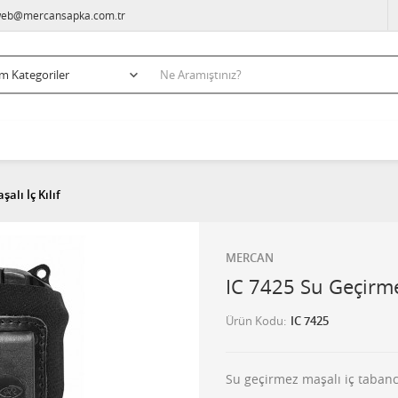
eb@mercansapka.com.tr
alı İç Kılıf
MERCAN
IC 7425 Su Geçirmez
Ürün Kodu
IC 7425
Su geçirmez maşalı iç tabanca 