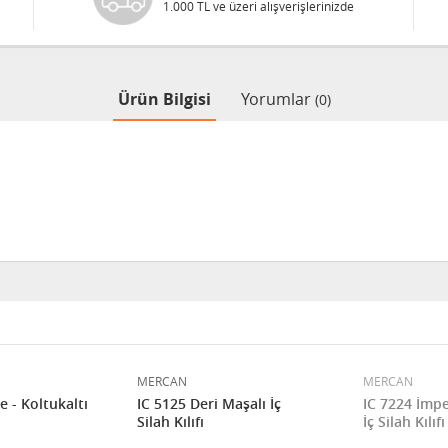
1.000 TL ve üzeri alışverişlerinizde
Ürün Bilgisi
Yorumlar
(0)
MERCAN
MERCAN
 - Koltukaltı
IC 5125 Deri Maşalı İç
IC 7224 İmpe
Silah Kılıfı
İç Silah Kılıfı