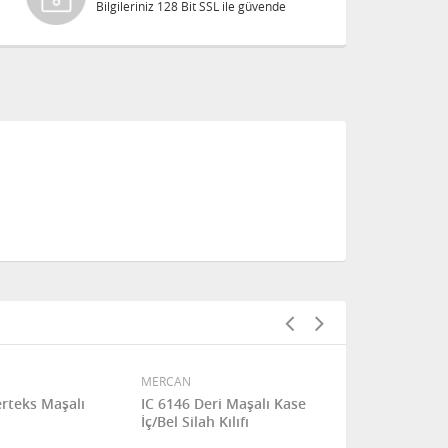
Bilgileriniz 128 Bit SSL ile güvende
MERCAN
MERCAN
rteks Maşalı
IC 6146 Deri Maşalı Kase
IC 7924 Akar
İç/Bel Silah Kılıfı
Tabanca Kıl
SFX & SFX 