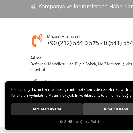
Kampanya ve İndirimlerden Haberdar
Müşteri Hizmetleri
+90 (212) 534 0 575
0 (541) 534
Adres
Defterdar Mahallesi, Hacı Bilgin Sokak, No:7 Mercan İş Mer
İstanbul
Size daha iyi hizmet verebilmek için internet sitemizde çerezler kullanılma
Politikaları Aydınlatma Metni’ni okuyabilir ve dilerseniz tercihlerinizi değişti
Tercihleri Ayarla
Tümünü Kabul E
© 2018 MERCAN PROFESYONEL GÜVENLİK ÜRÜNLERİ Tüm hak
Gizlilik ve Çerez Politikası