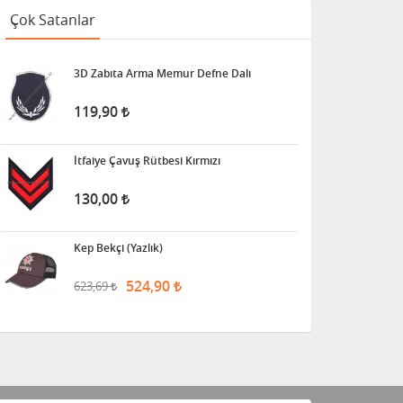
Çok Satanlar
3D Zabıta Arma Memur Defne Dalı
119,90
İtfaiye Çavuş Rütbesi Kırmızı
130,00
Kep Bekçi (Yazlık)
524,90
623,69