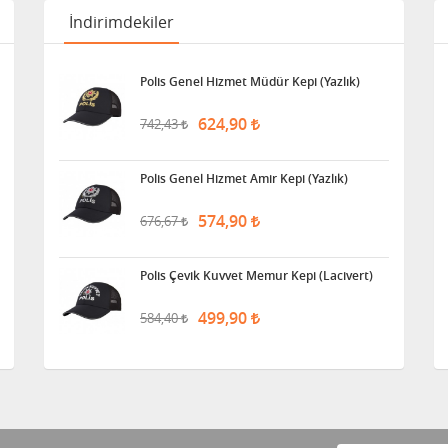
İndirimdekiler
Polis Genel Hizmet Müdür Kepi (Yazlık)
624,90
742,43
Polis Genel Hizmet Amir Kepi (Yazlık)
574,90
676,67
Polis Çevik Kuvvet Memur Kepi (Lacivert)
499,90
584,40