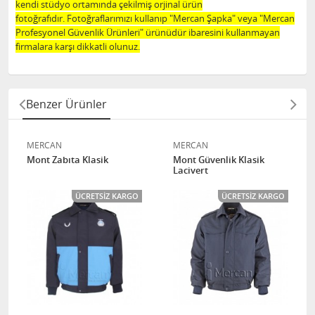
kendi stüdyo ortamında çekilmiş orjinal ürün
fotoğrafıdır. Fotoğraflarımızı kullanıp "Mercan Şapka" veya "Mercan
Profesyonel Güvenlik Ürünleri" ürünüdür ibaresini kullanmayan
firmalara karşı dikkatli olunuz.
Benzer Ürünler
MERCAN
MERCAN
Mont Zabıta Klasik
Mont Güvenlik Klasik
Lacivert
ÜCRETSIZ KARGO
ÜCRETSIZ KARGO