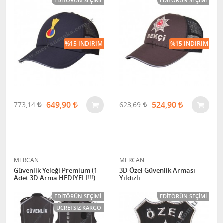
EDITÖRÜN SEÇIMI
EDITÖRÜN SEÇIMI
%15 İNDIRIM
%15 İNDIRIM
649,90
524,90
773,14
623,69
MERCAN
MERCAN
Güvenlik Yeleği Premium (1
3D Özel Güvenlik Arması
Adet 3D Arma HEDİYELİ!!!)
Yıldızlı
EDITÖRÜN SEÇIMI
EDITÖRÜN SEÇIMI
ÜCRETSIZ KARGO