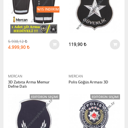
%15 İNDIRIM
5.938,12
119,90
4.999,90
MERCAN
MERCAN
3D Zabıta Arma Memur
Polis Göğüs Arması 3D
Defne Dalı
EDITÖRÜN SEÇIMI
EDITÖRÜN SEÇIMI