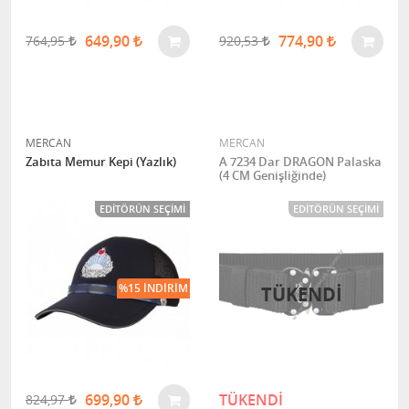
649,90
774,90
764,95
920,53
MERCAN
MERCAN
Zabıta Memur Kepi (Yazlık)
A 7234 Dar DRAGON Palaska
(4 CM Genişliğinde)
EDITÖRÜN SEÇIMI
EDITÖRÜN SEÇIMI
%15 İNDIRIM
TÜKENDI
699,90
TÜKENDİ
824,97