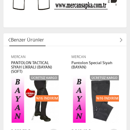
Benzer Ürünler
MERCAN
MERCAN
PANTOLON TACTICAL
Pantolon Special Siyah
SİYAH LİKRALI (BAYAN)
(BAYAN)
(SOFT)
ÜCRETSIZ KARGO
ÜCRETSIZ KARGO
%16 İNDIRIM
%16 İNDIRIM