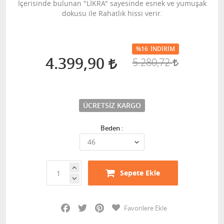
İçerisinde bulunan "LİKRA" sayesinde esnek ve yumuşak
dokusu ile Rahatlık hissi verir.
%16
İNDIRIM
4.399,90
5.280,72
ÜCRETSIZ KARGO
Beden :
Sepete Ekle
Facebook
Twitter
Pinterest
Favorilere Ekle