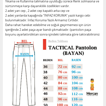
Yıkama ve Kullanma talimatına uyulduğu sürece Renk solmasına ve
sürtünmeye karşı dayanıklılık özellikleri vardır.
2 adet yan cep , 2 adet cep kapaklı arka cep ve
2 adet yanlarda kapağında "İNFAZ KORUMA" yazılı kargo cebi
bulunmaktadır. İnfaz Koruma Yazılı Armamız Cırtlıdır.
Daha rahat hareket edebilme ve soğuk geçirmemesi için ürün
içeriğinde 2 adet paça ayar bandı çıkmaktadır. (pantolon paça
boyunu ayarlattırdıktan sonra içindeki talimata göre taktırabilirsiniz