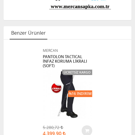
Benzer Ürünler
MERCAN
PANTOLON TACTICAL
İNFAZ KORUMA LİKRALI
(SOFT)
ÜCRETSIZ KARGO
%16 İNDIRIM
5.280,72
4.399,90