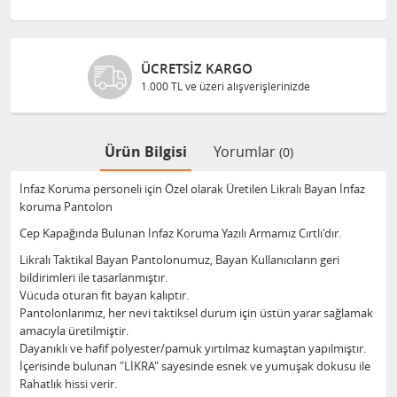
ÜCRETSIZ KARGO
1.000 TL ve üzeri alışverişlerinizde
Ürün Bilgisi
Yorumlar
(0)
İnfaz Koruma personeli için Özel olarak Üretilen Likralı Bayan İnfaz
koruma Pantolon
Cep Kapağında Bulunan İnfaz Koruma Yazılı Armamız Cırtlı'dır.
Likralı Taktikal Bayan Pantolonumuz, Bayan ​Kullanıcıların geri
bildirimleri ile tasarlanmıştır.
Vücuda oturan fit bayan kalıptır.
Pantolonlarımız, her nevi taktiksel durum için üstün yarar sağlamak
amacıyla üretilmiştir.
Dayanıklı ve hafif polyester/pamuk yırtılmaz kumaştan yapılmıştır.
İçerisinde bulunan "LİKRA" sayesinde esnek ve yumuşak dokusu ile
Rahatlık hissi verir.